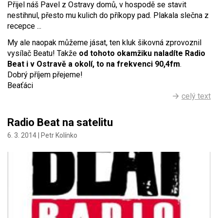
Přijel náš Pavel z Ostravy domů, v hospodě se stavit
nestihnul, přesto mu kulich do příkopy pad. Plakala slečna z
recepce ...
My ale naopak můžeme jásat, ten kluk šikovná zprovoznil
vysílač Beatu! Takže
od tohoto okamžiku naladíte Radio
Beat i v Ostravě a okolí, to na frekvenci 90,4fm
.
Dobrý příjem přejeme!
Beaťáci
celý text
Radio Beat na satelitu
6. 3. 2014 |
Petr Kolínko