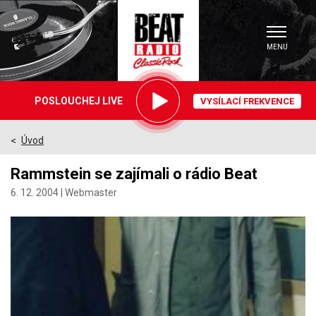
MENU
Právě
POSLOUCHEJ LIVE
VYSÍLACÍ FREKVENCE
hrajeme
Úvod
>
Články
Rammstein se zajímali o rádio Beat
6. 12. 2004 |
Webmaster