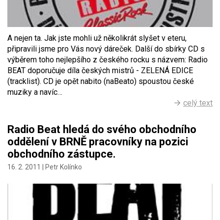
A nejen ta. Jak jste mohli už několikrát slyšet v eteru,
připravili jsme pro Vás nový dáreček. Další do sbírky CD s
výběrem toho nejlepšího z českého rocku s názvem: Radio
BEAT doporučuje díla českých mistrů - ZELENÁ EDICE
(tracklist). CD je opět nabito (naBeato) spoustou české
muziky a navíc…
celý text
Radio Beat hledá do svého obchodního
oddělení v BRNĚ pracovníky na pozici
obchodního zástupce.
16. 2. 2011 |
Petr Kolínko