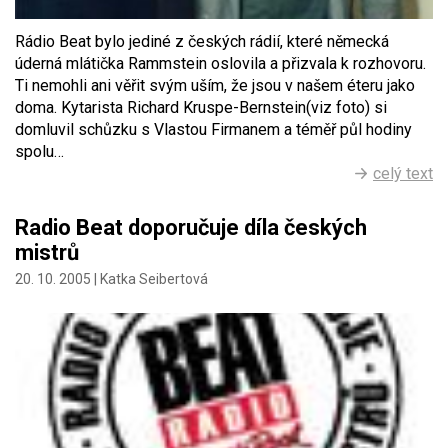
Rádio Beat bylo jediné z českých rádií, které německá
úderná mlátička Rammstein oslovila a přizvala k rozhovoru.
Ti nemohli ani věřit svým uším, že jsou v našem éteru jako
doma. Kytarista Richard Kruspe-Bernstein(viz foto) si
domluvil schůzku s Vlastou Firmanem a téměř půl hodiny
spolu…
celý text
Radio Beat doporučuje díla českých
mistrů
20. 10. 2005 |
Katka Seibertová