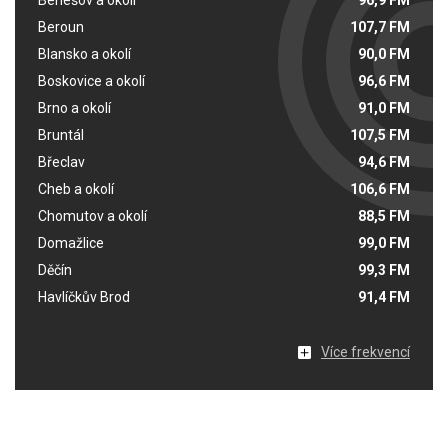
Beroun
107,7 FM
Blansko a okolí
90,0 FM
Boskovice a okolí
96,6 FM
Brno a okolí
91,0 FM
Bruntál
107,5 FM
Břeclav
94,6 FM
Cheb a okolí
106,6 FM
Chomutov a okolí
88,5 FM
Domažlice
99,0 FM
Děčín
99,3 FM
Havlíčkův Brod
91,4 FM
Více frekvencí