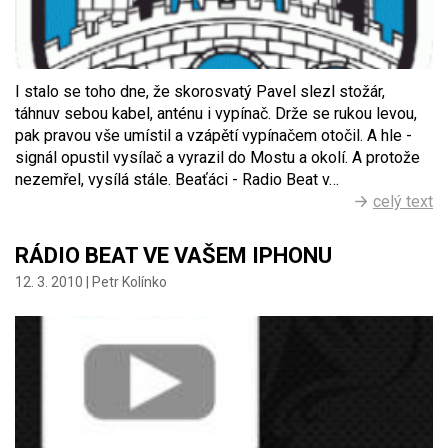
I stalo se toho dne, že skorosvatý Pavel slezl stožár,
táhnuv sebou kabel, anténu i vypínač. Drže se rukou levou,
pak pravou vše umístil a vzápětí vypínačem otočil. A hle -
signál opustil vysílač a vyrazil do Mostu a okolí. A protože
nezemřel, vysílá stále. Beaťáci - Radio Beat v…
celý text
RÁDIO BEAT VE VAŠEM IPHONU
12. 3. 2010 |
Petr Kolínko