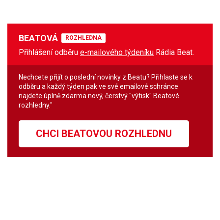
BEATOVÁ
ROZHLEDNA
Přihlášení odběru
e-mailového týdeníku
Rádia Beat.
Nechcete přijít o poslední novinky z Beatu? Přihlaste se k
odběru a každý týden pak ve své emailové schránce
najdete úplně zdarma nový, čerstvý "výtisk" Beatové
rozhledny."
CHCI BEATOVOU ROZHLEDNU