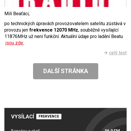
Milí Beaťáci,
po technických úpravách provozovatelem satelitu zústává v
provozu jen
frekvence 12070 MHz
, souběžně vysílající
11876MHz už není funkční. Aktuální údaje pro ladění Beatu
jsou zde:
celý text
DALŠÍ STRÁNKA
VYSÍLACÍ
FREKVENCE
Benešov a okolí
96,9 FM