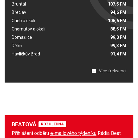
Bruntál
107,5 FM
Břeclav
94,6 FM
Cheb a okolí
106,6 FM
Chomutov a okolí
88,5 FM
Domažlice
99,0 FM
Děčín
99,3 FM
Havlíčkův Brod
91,4 FM
Více frekvencí
BEATOVÁ
ROZHLEDNA
Přihlášení odběru
e-mailového týdeníku
Rádia Beat.