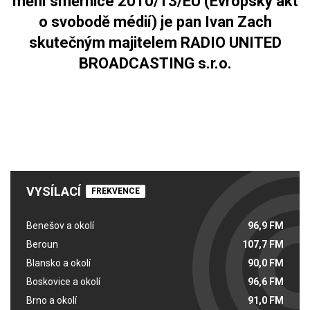
mění směrnice 2010/13/EU (Evropský akt
o svobodě médií) je pan Ivan Zach
skutečným majitelem RADIO UNITED
BROADCASTING s.r.o.
VYSÍLACÍ
FREKVENCE
Benešov a okolí
96,9 FM
Beroun
107,7 FM
Blansko a okolí
90,0 FM
Boskovice a okolí
96,6 FM
Brno a okolí
91,0 FM