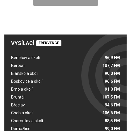
VYSÍLACÍ
FREKVENCE
Benešov a okolí
96,9 FM
Beroun
107,7 FM
Blansko a okolí
90,0 FM
Boskovice a okolí
96,6 FM
Brno a okolí
91,0 FM
Bruntál
107,5 FM
Břeclav
94,6 FM
Cheb a okolí
106,6 FM
Chomutov a okolí
88,5 FM
Domažlice
99,0 FM