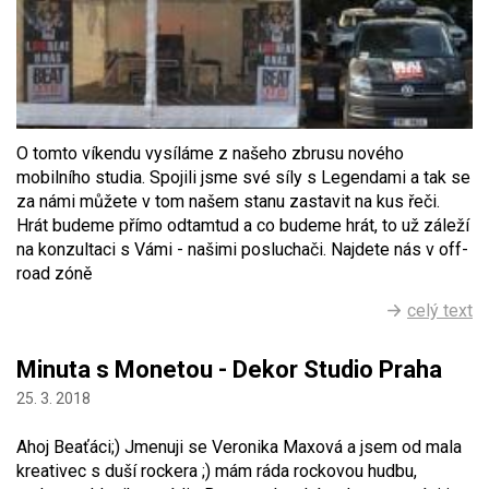
O tomto víkendu vysíláme z našeho zbrusu nového
mobilního studia. Spojili jsme své síly s Legendami a tak se
za námi můžete v tom našem stanu zastavit na kus řeči.
Hrát budeme přímo odtamtud a co budeme hrát, to už záleží
na konzultaci s Vámi - našimi posluchači. Najdete nás v off-
road zóně
celý text
Minuta s Monetou - Dekor Studio Praha
25. 3. 2018
Ahoj Beaťáci;) Jmenuji se Veronika Maxová a jsem od mala
kreativec s duší rockera ;) mám ráda rockovou hudbu,