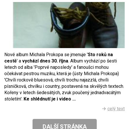
Nové album Michala Prokopa se jmenuje '
Sto roků na
cestě
' a
vychází dnes 30. října
. Album vychází po šesti
letech od alba 'Poprvé naposledy' a fanoušci mohou
očekávat pestrou muziku, která je (ústy Michala Prokopa)
'Chvíli rockově bluesová, chvíli trochu najazzlá, chvíli
písničková, chvilku i country, postavená na skvělých textech.
Kořeny v letech šedesátých, zvuk poučený jednadvacátým
stoletím'.
Ke shlédnutí je i video ...
celý text
DALŠÍ STRÁNKA