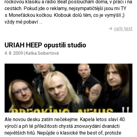
rockovou klasiku a rádio Beat poslouchám doma, v práci i na
cestách. Pokud jde o reklamy, nejsympatičtější jsou mi TY
s Moneťáckou kočkou. Klobouk dolů těm, co je vymýšlí ;)
vždy mě pobaví …
celý text
URIAH HEEP opustili studio
4. 8. 2009 |
Katka Seibertová
Ale novou desku zatím nečekejme. Kapela letos slaví 40.
výročí a při té příležitosti chystá znovuvydání dvanácti
největších hitů. Nepůjde o klasické the best of, protože