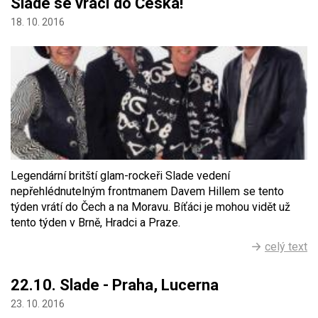
Slade se vrací do Česka!
18. 10. 2016
Legendární britští glam-rockeři Slade vedení
nepřehlédnutelným frontmanem Davem Hillem se tento
týden vrátí do Čech a na Moravu. Bíťáci je mohou vidět už
tento týden v Brně, Hradci a Praze.
celý text
22.10. Slade - Praha, Lucerna
23. 10. 2016