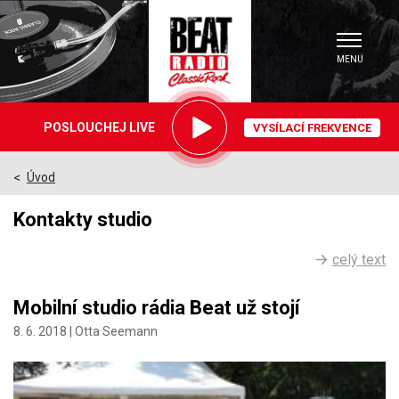
MENU
Právě
POSLOUCHEJ LIVE
VYSÍLACÍ FREKVENCE
hrajeme
Úvod
>
Články
Kontakty studio
celý text
Mobilní studio rádia Beat už stojí
8. 6. 2018 |
Otta Seemann