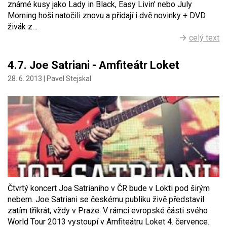
známé kusy jako Lady in Black, Easy Livin' nebo July
Morning hoši natočili znovu a přidají i dvě novinky + DVD
živák z…
celý text
4.7. Joe Satriani - Amfiteátr Loket
28. 6. 2013 |
Pavel Stejskal
Čtvrtý koncert Joa Satrianiho v ČR bude v Lokti pod širým
nebem. Joe Satriani se českému publiku živě představil
zatím třikrát, vždy v Praze. V rámci evropské části svého
World Tour 2013 vystoupí v Amfiteátru Loket 4. července.