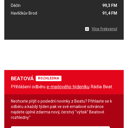
Děčín
99,3 FM
Havlíčkův Brod
91,4 FM
Více frekvencí
BEATOVÁ
ROZHLEDNA
Přihlášení odběru
e-mailového týdeníku
Rádia Beat.
Nechcete přijít o poslední novinky z Beatu? Přihlaste se k
odběru a každý týden pak ve své emailové schránce
najdete úplně zdarma nový, čerstvý "výtisk" Beatové
rozhledny."