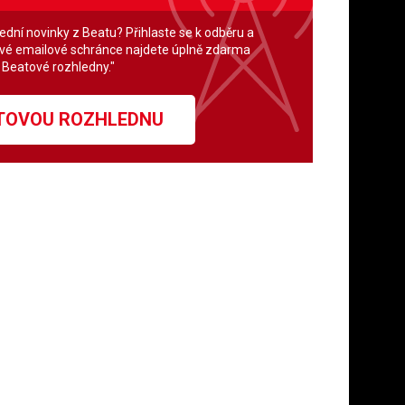
lední novinky z Beatu? Přihlaste se k odběru a
své emailové schránce najdete úplně zdarma
" Beatové rozhledny."
ATOVOU ROZHLEDNU