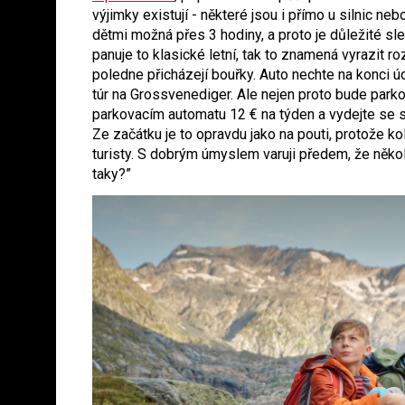
výjimky existují - některé jsou i přímo u silnic ne
dětmi možná přes 3 hodiny, a proto je důležité sl
panuje to klasické letní, tak to znamená vyrazit 
poledne přicházejí bouřky. Auto nechte na konci ú
túr na Grossvenediger. Ale nejen proto bude parko
parkovacím automatu 12 € na týden a vydejte se 
Ze začátku je to opravdu jako na pouti, protože 
turisty. S dobrým úmyslem varuji předem, že někol
taky?”