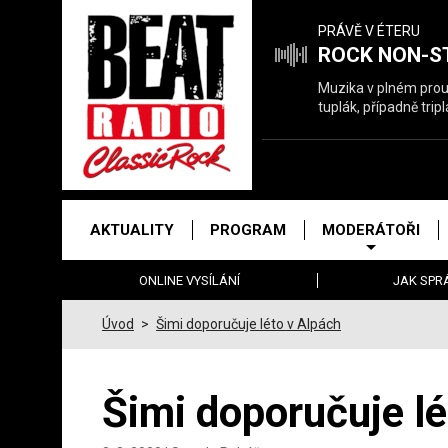
Právě
PRÁVĚ V ÉTERU
hrajeme
ROCK NON-S
Muzika v plném proud
tuplák, případně trip
Hlavní
AKTUALITY
PROGRAM
MODERÁTOŘI
menu
ONLINE VYSÍLÁNÍ
JAK SPR
Úvod
>
Šimi doporučuje léto v Alpách
Šimi doporučuje lé