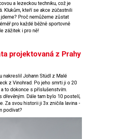
covou a lezeckou techniku, což je
 Klukům, kteří se akce zúčastnili
tam jdeme? Proč nemůžeme zůstat
téměř pro každé běžně sportovně
e zážitek i pro ně!
ata projektovaná z Prahy
u nakreslil Johann Stüdl z Malé
ck z Vinohrad. Po jeho smrti ji o 20
, a to dokonce s příslušenstvím.
 dřevěným. Dále tam bylo 10 postelí,
Za svou historii ji 3x zničila lavina -
m podívat?