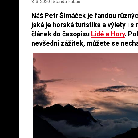
3. 3. 2020 | Standa Rubáš
Náš
Petr Šimáček
je fandou různýc
jaká je horská turistika a výlety i s
článek do časopisu
Lidé a Hory
. Po
nevšední zážitek, můžete se necha