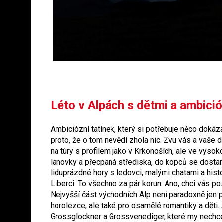
Léto v Alpách s dětmi a ambici
Ambiciózní tatínek, který si potřebuje něco doká
proto, že o tom nevědí zhola nic. Zvu vás a vaše 
na túry s profilem jako v Krkonoších, ale ve vyso
lanovky a přecpaná střediska, do kopců se dost
liduprázdné hory s ledovci, malými chatami a histo
Liberci. To všechno za pár korun. Ano, chci vás p
Nejvyšší část východních Alp není paradoxně jen 
horolezce, ale také pro osamělé romantiky a děti. 
Grossglockner a Grossvenediger, které my nechce