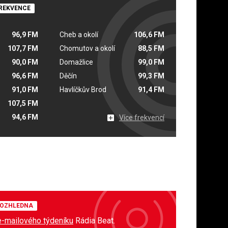
REKVENCE
96,9 FM
Cheb a okolí
106,6 FM
107,7 FM
Chomutov a okolí
88,5 FM
90,0 FM
Domažlice
99,0 FM
96,6 FM
Děčín
99,3 FM
91,0 FM
Havlíčkův Brod
91,4 FM
107,5 FM
94,6 FM
Více frekvencí
OZHLEDNA
e-mailového týdeníku
Rádia Beat.