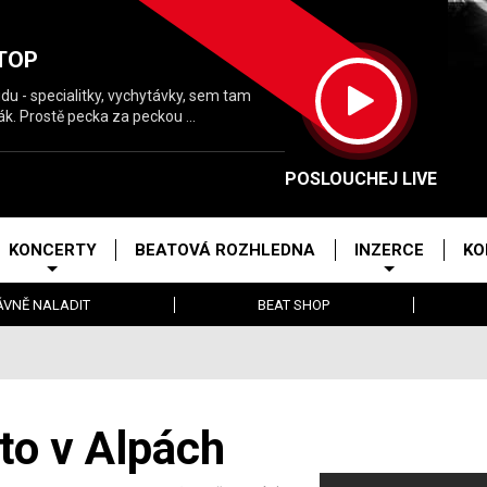
TOP
u - specialitky, vychytávky, sem tam
lák. Prostě pecka za peckou ...
POSLOUCHEJ LIVE
KONCERTY
BEATOVÁ ROZHLEDNA
INZERCE
KO
ÁVNĚ NALADIT
BEAT SHOP
to v Alpách