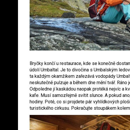
Bryčky končí u restaurace, kde se konečně dosta
údolí Umbaltal. Je to divočina s Umbalským ledovc
ta každým okamžikem zařezává vodopády Umbalfäll
neskutečně pulzuje a během dne mění tvář. Ráno je
Odpoledne jí kaskádou naopak protéká nejvíc a kvů
kafe. Musí samozřejmě svítit slunce. A pokud ano,
hodiny. Poté, co si projdete pár vyhlídkových ploši
turistického cirkusu. Pokračujte stoupákem kolem