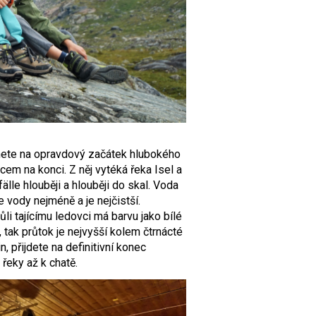
nete na opravdový začátek hlubokého
em na konci. Z něj vytéká řeka Isel a
e hlouběji a hlouběji do skal. Voda
 vody nejméně a je nejčistší.
li tajícímu ledovci má barvu jako bílé
 tak průtok je nejvyšší kolem čtrnácté
n, přijdete na definitivní konec
 řeky až k chatě.