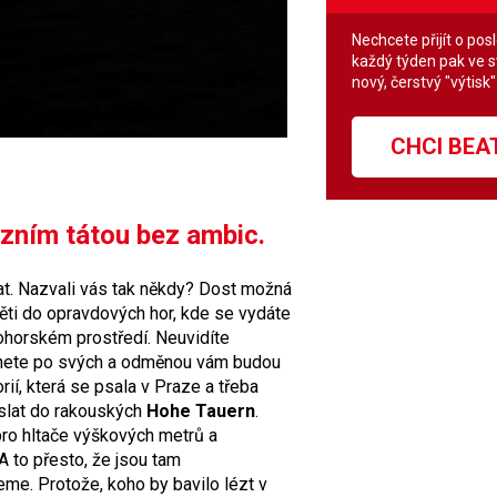
Nechcete přijít o pos
každý týden pak ve 
nový, čerstvý "výtisk
CHCI BE
ózním tátou bez ambic.
zat. Nazvali vás tak někdy? Dost možná
děti do opravdových hor, kde se vydáte
kohorském prostředí. Neuvidíte
anete po svých a odměnou vám budou
rií, která se psala v Praze a třeba
oslat do rakouských
Hohe Tauern
.
pro hltače výškových metrů a
A to přesto, že jsou tam
me. Protože, koho by bavilo lézt v