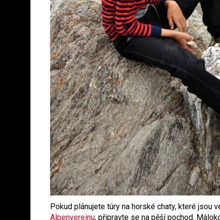
Pokud plánujete túry na horské chaty, které jsou 
Alpenvereinu
, připravte se na pěší pochod. Málo