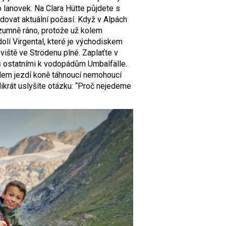
bo lanovek. Na Clara Hütte půjdete s
edovat aktuální počasí. Když v Alpách
rozumně ráno, protože už kolem
dolí Virgental, které je východiskem
viště ve Strödenu plné. Zaplaťte v
s ostatními k vodopádům Umbalfälle.
kolem jezdí koně táhnoucí nemohoucí
ikrát uslyšíte otázku: “Proč nejedeme