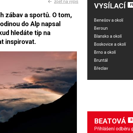
zpět na výpis
VYSÍLACÍ
F
h zábav a sportů. O tom,
Benešov a okolí
 rodinou do Alp napsal
Beroun
kud hledáte tip na
Blansko a okolí
t inspirovat.
Boskovice a okolí
Brno a okolí
Bruntál
Břeclav
BEATOVÁ
R
Přihlášení odběru