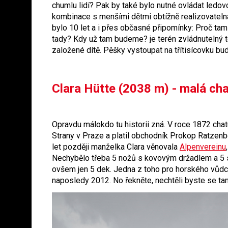
chumlu lidí? Pak by také bylo nutné ovládat ledov
kombinace s menšími dětmi obtížně realizovatelná.
bylo 10 let a i přes občasné připomínky: Proč 
tady? Kdy už tam budeme? je terén zvládnutelný 
založené dítě. Pěšky vystoupat na třítisícovku bud
Clara Hütte (2038 m) - malá ch
Opravdu málokdo tu historii zná. V roce 1872 chat
Strany v Praze a platil obchodník Prokop Ratzenbe
let později manželka Clara věnovala
Alpenvereinu
Nechybělo třeba 5 nožů s kovovým držadlem a 5 s
ovšem jen 5 dek. Jedna z toho pro horského vůdce. 
naposledy 2012. No řekněte, nechtěli byste se ta