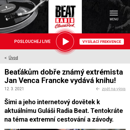
MENU
Právě
POSLOUCHEJ LIVE
VYSÍLACÍ FREKVENCE
hrajeme
Úvod
>
Beaťákům dobře známý extrémista
Jan Venca Francke vydává knihu!
12. 3. 2021
zpět na výpis
Šimi a jeho internetový dovětek k
aktuálnímu Guláši Radia Beat. Tentokráte
na téma extremní cestování a závody.