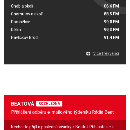
Cheb a okolí
106,6 FM
Chomutov a okolí
88,5 FM
Domažlice
99,0 FM
Děčín
99,3 FM
Havlíčkův Brod
91,4 FM
Více frekvencí
BEATOVÁ
ROZHLEDNA
Přihlášení odběru
e-mailového týdeníku
Rádia Beat.
Nechcete přijít o poslední novinky z Beatu? Přihlaste se k