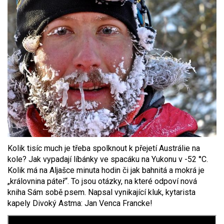
Kolik tisíc much je třeba spolknout k přejetí Austrálie na
kole? Jak vypadají líbánky ve spacáku na Yukonu v -52 °C.
Kolik má na Aljašce minuta hodin či jak bahnitá a mokrá je
„královnina páteř“. To jsou otázky, na které odpoví nová
kniha Sám sobě psem. Napsal vynikající kluk, kytarista
kapely Divoký Astma: Jan Venca Francke!