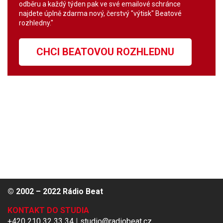
odběru a každý týden pak ve své emailové schránce
najdete úplně zdarma nový, čerstvý "výtisk" Beatové
rozhledny."
CHCI BEATOVOU ROZHLEDNU
© 2002 – 2022 Rádio Beat
KONTAKT DO STUDIA
+420 210 32 33 34
|
studio@radiobeat.cz