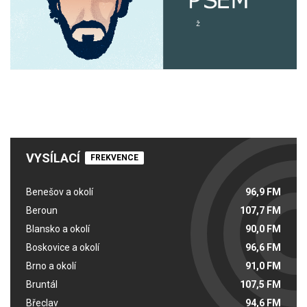
VYSÍLACÍ
FREKVENCE
Benešov a okolí
96,9 FM
Beroun
107,7 FM
Blansko a okolí
90,0 FM
Boskovice a okolí
96,6 FM
Brno a okolí
91,0 FM
Bruntál
107,5 FM
Břeclav
94,6 FM