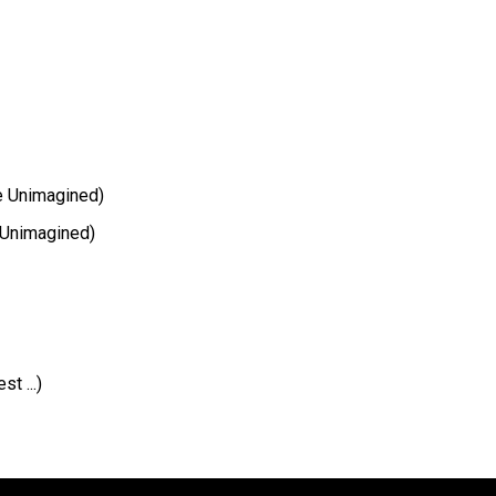
e Unimagined)
 Unimagined)
t ...)