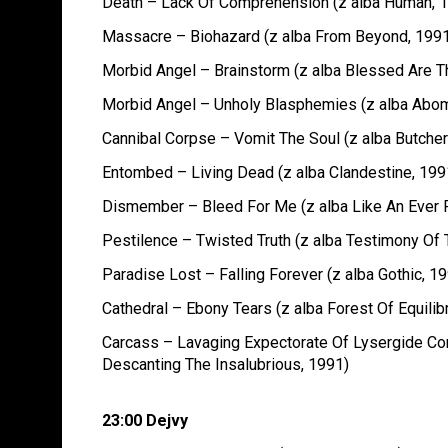
Death – Lack Of Comprehension (z alba Human, 
Massacre – Biohazard (z alba From Beyond, 199
Morbid Angel – Brainstorm (z alba Blessed Are T
Morbid Angel – Unholy Blasphemies (z alba Abom
Cannibal Corpse – Vomit The Soul (z alba Butcher
Entombed – Living Dead (z alba Clandestine, 199
Dismember – Bleed For Me (z alba Like An Ever 
Pestilence – Twisted Truth (z alba Testimony Of 
Paradise Lost – Falling Forever (z alba Gothic, 1
Cathedral – Ebony Tears (z alba Forest Of Equilib
Carcass – Lavaging Expectorate Of Lysergide Co
Descanting The Insalubrious, 1991)
23:00 Dejvy