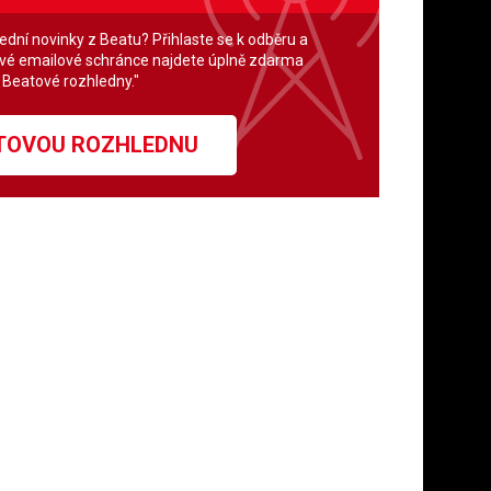
lední novinky z Beatu? Přihlaste se k odběru a
své emailové schránce najdete úplně zdarma
" Beatové rozhledny."
ATOVOU ROZHLEDNU