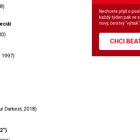
8)
Nechcete přijít o pos
každý týden pak ve 
nový, čerstvý "výtisk
eciál
00)
CHCI BE
)
 1997)
ur Darkest, 2018)
2“)