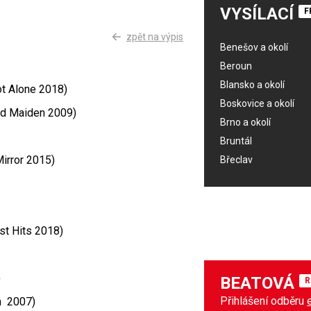
VYSÍLACÍ
F
zpět na výpis
Benešov a okolí
Beroun
Blansko a okolí
ot Alone 2018)
Boskovice a okolí
ed Maiden 2009)
Brno a okolí
Bruntál
Mirror 2015)
Břeclav
st Hits 2018)
)
BEATOVÁ
R
Přihlášení odběru
m 2007)