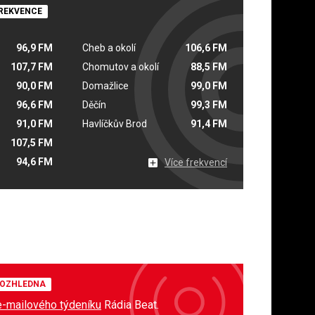
REKVENCE
96,9 FM
Cheb a okolí
106,6 FM
107,7 FM
Chomutov a okolí
88,5 FM
90,0 FM
Domažlice
99,0 FM
96,6 FM
Děčín
99,3 FM
91,0 FM
Havlíčkův Brod
91,4 FM
107,5 FM
94,6 FM
Více frekvencí
OZHLEDNA
e-mailového týdeníku
Rádia Beat.