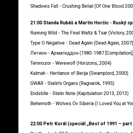
Shadows Fall - Crushing Belial (Of One Blood 200
21:00 Standa Rubáš a Martin Horčic - Ruský sp
Running Wild - The Final Waltz & Tsar (Victory, 20
Type O Negative - Dead Again (Dead Again, 2007
Легион - Армагеддон (1980-1987 [Compilation],
Temnozor - Werewolf (Horizons, 2004)
Kalmah - Heritance of Berija (Swamplord, 2000)
GWAR - Stalin's Organs (Ragnarök, 1995)
Endstille - Stalin Note (Kapitulation 2013, 2013)
Behemoth - Wolves Ov Siberia (I Loved You at Yo
22:00 Petr Korál (speciál „Best of 1991 – part 