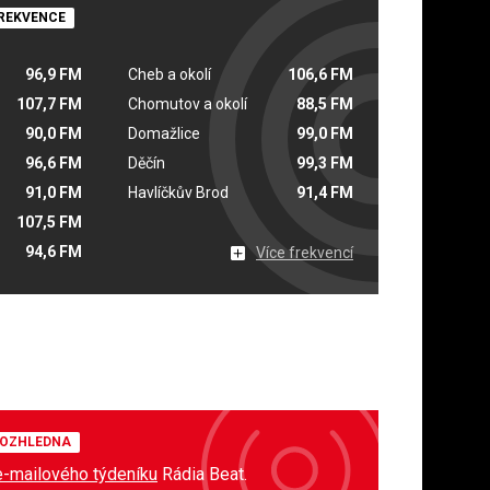
REKVENCE
96,9 FM
Cheb a okolí
106,6 FM
107,7 FM
Chomutov a okolí
88,5 FM
90,0 FM
Domažlice
99,0 FM
96,6 FM
Děčín
99,3 FM
91,0 FM
Havlíčkův Brod
91,4 FM
107,5 FM
94,6 FM
Více frekvencí
OZHLEDNA
e-mailového týdeníku
Rádia Beat.