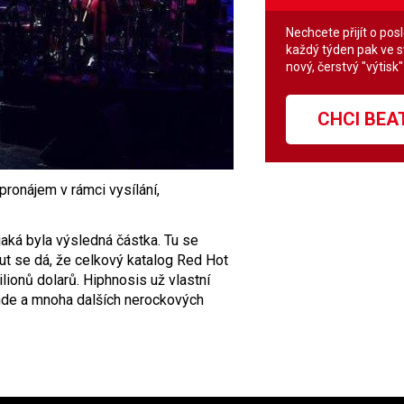
Nechcete přijít o pos
každý týden pak ve 
nový, čerstvý "výtisk
CHCI BE
pronájem v rámci vysílání,
 jaká byla výsledná částka. Tu se
 se dá, že celkový katalog Red Hot
ionů dolarů. Hiphnosis už vlastní
ynde a mnoha dalších nerockových