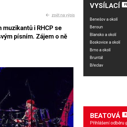
VYSÍLACÍ
F
zpět na výpis
Benešov a okolí
h muzikantů i RHCP se
Beroun
Blansko a okolí
 svým písním. Zájem o ně
Boskovice a okolí
Brno a okolí
Bruntál
Břeclav
BEATOVÁ
R
Přihlášení odběru