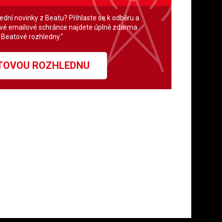
lední novinky z Beatu? Přihlaste se k odběru a
své emailové schránce najdete úplně zdarma
" Beatové rozhledny."
ATOVOU ROZHLEDNU