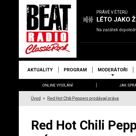
Právě
PRÁVĚ V ÉTERU
hrajeme
LÉTO JAKO Ž
Na začátek dopoledne
Hlavní
AKTUALITY
PROGRAM
MODERÁTOŘI
menu
ONLINE VYSÍLÁNÍ
JAK SPR
Úvod
>
Red Hot Chili Peppers prodávají práva
Red Hot Chili Pepp