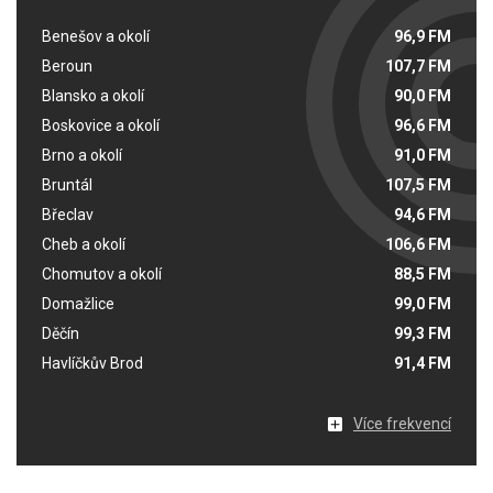
Benešov a okolí
96,9 FM
Beroun
107,7 FM
Blansko a okolí
90,0 FM
Boskovice a okolí
96,6 FM
Brno a okolí
91,0 FM
Bruntál
107,5 FM
Břeclav
94,6 FM
Cheb a okolí
106,6 FM
Chomutov a okolí
88,5 FM
Domažlice
99,0 FM
Děčín
99,3 FM
Havlíčkův Brod
91,4 FM
Více frekvencí