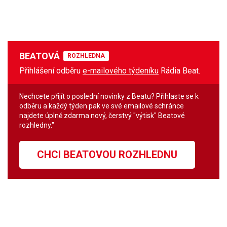
BEATOVÁ
ROZHLEDNA
Přihlášení odběru
e-mailového týdeníku
Rádia Beat.
Nechcete přijít o poslední novinky z Beatu? Přihlaste se k
odběru a každý týden pak ve své emailové schránce
najdete úplně zdarma nový, čerstvý "výtisk" Beatové
rozhledny."
CHCI BEATOVOU ROZHLEDNU