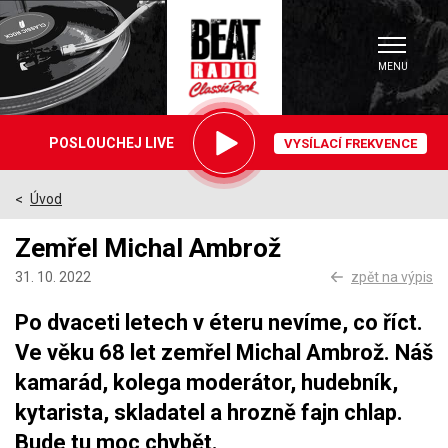
MENU
Právě
POSLOUCHEJ LIVE
VYSÍLACÍ FREKVENCE
hrajeme
Úvod
>
Zemřel Michal Ambrož
31. 10. 2022
zpět na výpis
Po dvaceti letech v éteru nevíme, co říct.
Ve věku 68 let zemřel Michal Ambrož. Náš
kamarád, kolega moderátor, hudebník,
kytarista, skladatel a hrozně fajn chlap.
Bude tu moc chybět.