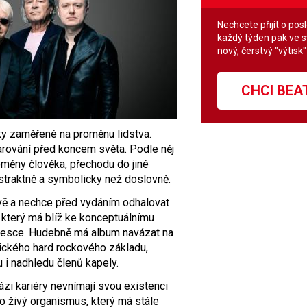
Nechcete přijít o pos
každý týden pak ve 
nový, čerstvý "výtisk
CHCI BE
cky zaměřené na proměnu lidstva.
arování před koncem světa. Podle něj
měny člověka, přechodu do jiné
bstraktně a symbolicky než doslovně.
vě a nechce před vydáním odhalovat
l, který má blíž ke konceptuálnímu
desce. Hudebně má album navázat na
ického hard rockového základu,
 i nadhledu členů kapely.
ázi kariéry nevnímají svou existenci
ko živý organismus, který má stále