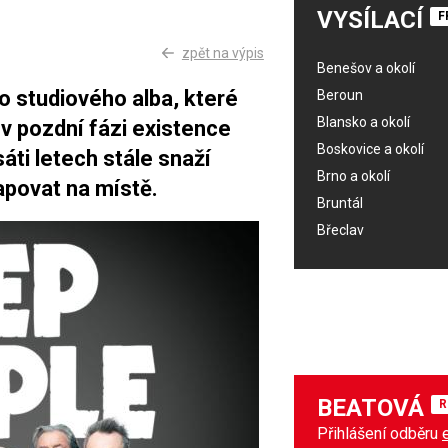
VYSÍLACÍ
F
zpět na výpis
Benešov a okolí
o studiového alba, které
Beroun
Blansko a okolí
 v pozdní fázi existence
Boskovice a okolí
áti letech stále snaží
Brno a okolí
apovat na místě.
Bruntál
Břeclav
BEATOVÁ
R
Přihlášení odběru