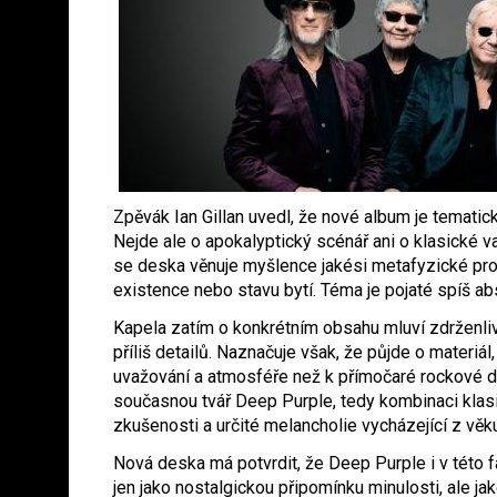
Zpěvák Ian Gillan uvedl, že nové album je temati
Nejde ale o apokalyptický scénář ani o klasické v
se deska věnuje myšlence jakési metafyzické pro
existence nebo stavu bytí. Téma je pojaté spíš a
Kapela zatím o konkrétním obsahu mluví zdrženli
příliš detailů. Naznačuje však, že půjde o materiá
uvažování a atmosféře než k přímočaré rockové 
současnou tvář Deep Purple, tedy kombinaci klas
zkušenosti a určité melancholie vycházející z věku
Nová deska má potvrdit, že Deep Purple i v této f
jen jako nostalgickou připomínku minulosti, ale ja