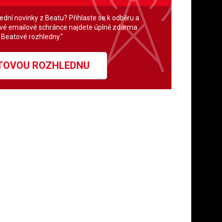
lední novinky z Beatu? Přihlaste se k odběru a
své emailové schránce najdete úplně zdarma
" Beatové rozhledny."
ATOVOU ROZHLEDNU