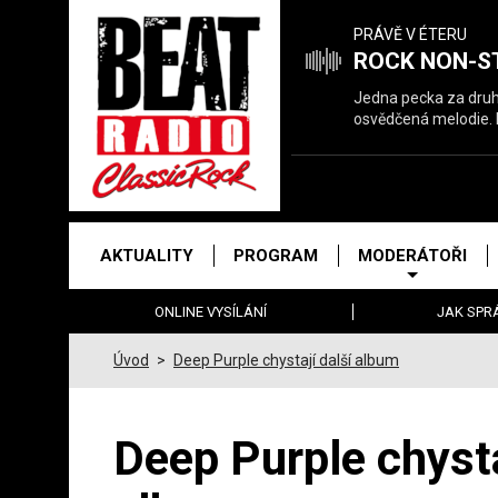
Právě
PRÁVĚ V ÉTERU
hrajeme
ROCK NON-S
Jedna pecka za druhou
osvědčená melodie. Pr
Hlavní
AKTUALITY
PROGRAM
MODERÁTOŘI
menu
ONLINE VYSÍLÁNÍ
JAK SPR
Úvod
>
Deep Purple chystají další album
Deep Purple chysta