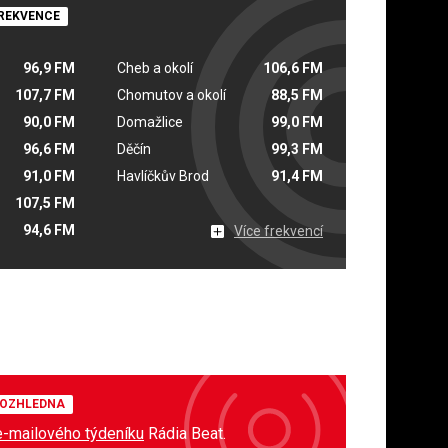
REKVENCE
96,9 FM
Cheb a okolí
106,6 FM
107,7 FM
Chomutov a okolí
88,5 FM
90,0 FM
Domažlice
99,0 FM
96,6 FM
Děčín
99,3 FM
91,0 FM
Havlíčkův Brod
91,4 FM
107,5 FM
94,6 FM
Více frekvencí
OZHLEDNA
e-mailového týdeníku
Rádia Beat.