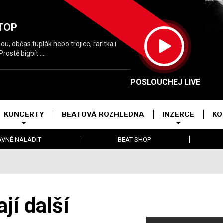
TOP
, občas tuplák nebo trojice, raritka i
ostě bigbít ....
POSLOUCHEJ LIVE
KONCERTY
BEATOVÁ ROZHLEDNA
INZERCE
KO
ÁVNĚ NALADIT
BEAT SHOP
jí další