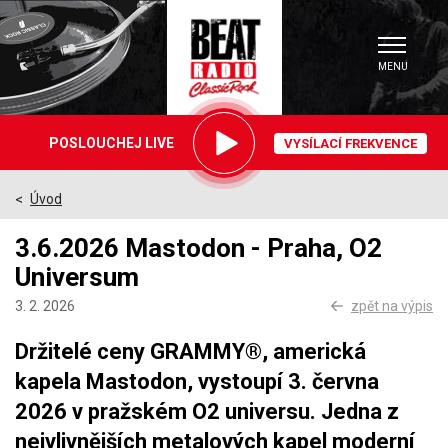
MENU
Právě
POSLOUCHEJ LIVE
VYSÍLACÍ FREKVENCE
hrajeme
Úvod
>
3.6.2026 Mastodon - Praha, O2
Universum
3. 2. 2026
zpět na výpis
Držitelé ceny GRAMMY®, americká
kapela Mastodon, vystoupí 3. června
2026 v pražském O2 universu. Jedna z
nejvlivnějších metalových kapel moderní