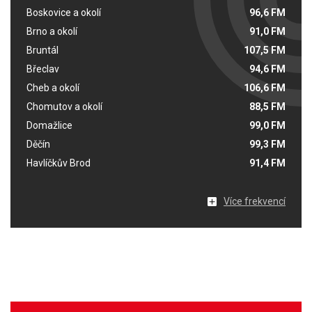
Boskovice a okolí
96,6 FM
Brno a okolí
91,0 FM
Bruntál
107,5 FM
Břeclav
94,6 FM
Cheb a okolí
106,6 FM
Chomutov a okolí
88,5 FM
Domažlice
99,0 FM
Děčín
99,3 FM
Havlíčkův Brod
91,4 FM
Více frekvencí