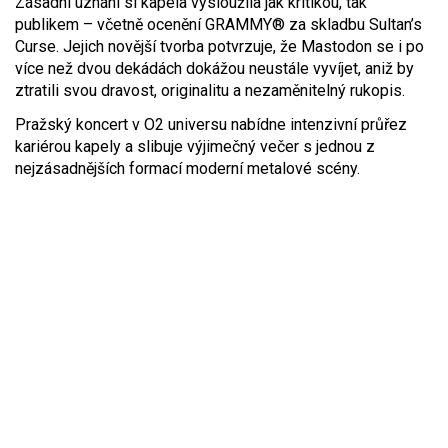
Zásadní uznání si kapela vysloužila jak kritikou, tak
publikem – včetně ocenění GRAMMY® za skladbu Sultan’s
Curse. Jejich novější tvorba potvrzuje, že Mastodon se i po
více než dvou dekádách dokážou neustále vyvíjet, aniž by
ztratili svou dravost, originalitu a nezaměnitelný rukopis.
Pražský koncert v O2 universu nabídne intenzivní průřez
kariérou kapely a slibuje výjimečný večer s jednou z
nejzásadnějších formací moderní metalové scény.