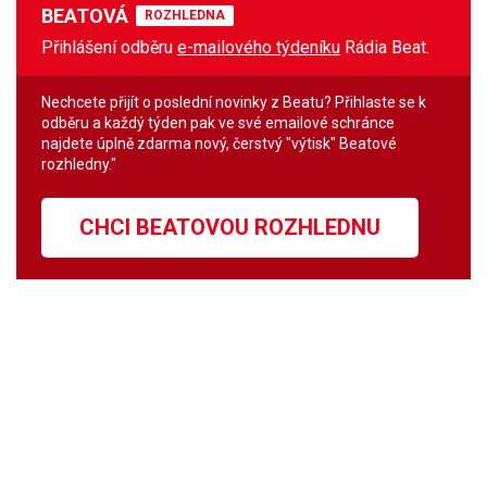
BEATOVÁ
ROZHLEDNA
Přihlášení odběru
e-mailového týdeníku
Rádia Beat.
Nechcete přijít o poslední novinky z Beatu? Přihlaste se k
odběru a každý týden pak ve své emailové schránce
najdete úplně zdarma nový, čerstvý "výtisk" Beatové
rozhledny."
CHCI BEATOVOU ROZHLEDNU