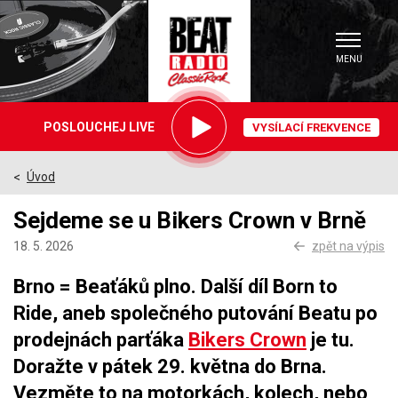
MENU
Právě
POSLOUCHEJ LIVE
VYSÍLACÍ FREKVENCE
hrajeme
Úvod
>
Sejdeme se u Bikers Crown v Brně
18. 5. 2026
zpět na výpis
Brno = Beaťáků plno. Další díl Born to
Ride, aneb společného putování Beatu po
prodejnách parťáka
Bikers Crown
je tu.
Doražte v pátek 29. května do Brna.
Vezměte to na motorkách, kolech, nebo