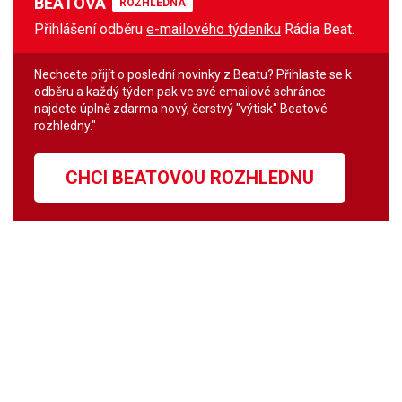
BEATOVÁ
ROZHLEDNA
Přihlášení odběru
e-mailového týdeníku
Rádia Beat.
Nechcete přijít o poslední novinky z Beatu? Přihlaste se k
odběru a každý týden pak ve své emailové schránce
najdete úplně zdarma nový, čerstvý "výtisk" Beatové
rozhledny."
CHCI BEATOVOU ROZHLEDNU