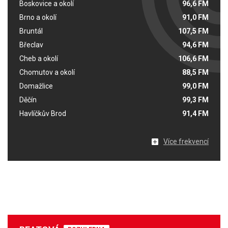
Boskovice a okolí
96,6 FM
Brno a okolí
91,0 FM
Bruntál
107,5 FM
Břeclav
94,6 FM
Cheb a okolí
106,6 FM
Chomutov a okolí
88,5 FM
Domažlice
99,0 FM
Děčín
99,3 FM
Havlíčkův Brod
91,4 FM
Více frekvencí