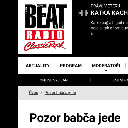
Právě
PRÁVĚ V ÉTERU
hrajeme
KATKA KACH
Kafe (čaj) a bigbít n
nejelo, tak o tom bu
s…
Hlavní
AKTUALITY
PROGRAM
MODERÁTOŘI
menu
ONLINE VYSÍLÁNÍ
JAK SPR
Úvod
>
Pozor babča jede
Pozor babča jede