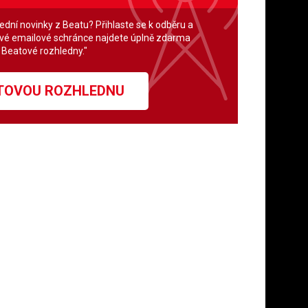
lední novinky z Beatu? Přihlaste se k odběru a
své emailové schránce najdete úplně zdarma
" Beatové rozhledny."
ATOVOU ROZHLEDNU