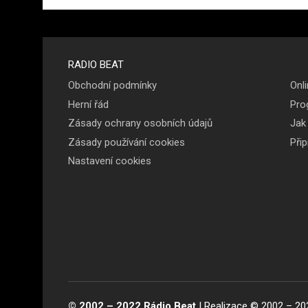
Menu v
RADIO BEAT
Obchodní podmínky
Onli
patičce
Herní řád
Pro
Zásady ochrany osobních údajů
Jak
Zásady používání cookies
Při
Nastavení cookies
© 2002 – 2022 Rádio Beat
| Realizace © 2002 – 20