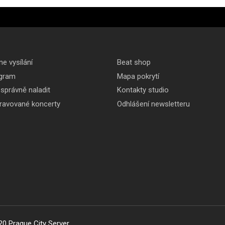
ne vysílání
Beat shop
gram
Mapa pokrytí
 správně naladit
Kontakty studio
pravované koncerty
Odhlášení newsletteru
20 Prague City Server