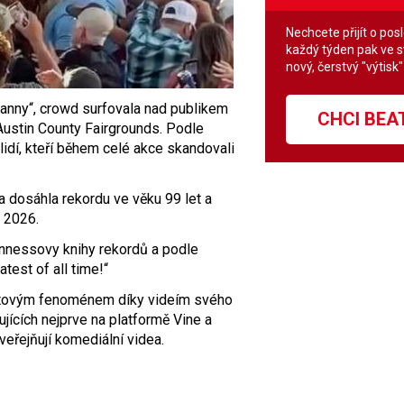
Nechcete přijít o pos
každý týden pak ve 
nový, čerstvý "výtisk
ranny“, crowd surfovala nad publikem
CHCI BE
Austin County Fairgrounds. Podle
 lidí, kteří během celé akce skandovali
a dosáhla rekordu ve věku 99 let a
a 2026.
nnessovy knihy rekordů a podle
atest of all time!“
rnetovým fenoménem díky videím svého
jících nejprve na platformě Vine a
veřejňují komediální videa.