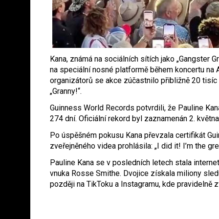
Kana, známá na sociálních sítích jako „Gangster G
na speciální nosné platformě během koncertu na 
organizátorů se akce zúčastnilo přibližně 20 tisíc
„Granny!“.
Guinness World Records potvrdili, že Pauline Kan
274 dní. Oficiální rekord byl zaznamenán 2. květn
Po úspěšném pokusu Kana převzala certifikát Gui
zveřejněného videa prohlásila: „I did it! I’m the gre
Pauline Kana se v posledních letech stala inte
vnuka Rosse Smithe. Dvojice získala miliony sledu
později na TikToku a Instagramu, kde pravidelně z