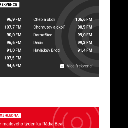
REKVENCE
96,9 FM
Cheb a okolí
106,6 FM
107,7 FM
Chomutov a okolí
88,5 FM
90,0 FM
Domažlice
99,0 FM
96,6 FM
Děčín
99,3 FM
91,0 FM
Havlíčkův Brod
91,4 FM
107,5 FM
94,6 FM
Více frekvencí
OZHLEDNA
e-mailového týdeníku
Rádia Beat.