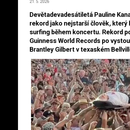
21. 5. 2026
Devětadevadesátiletá Pauline Kana
rekord jako nejstarší člověk, kter
surfing během koncertu. Rekord po
Guinness World Records po vystou
Brantley Gilbert v texaském Bellvill