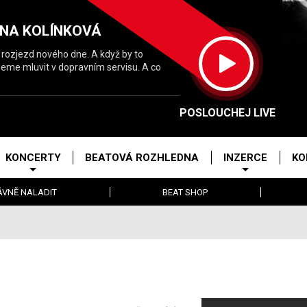
NA KOLÍNKOVÁ
a rozjezd nového dne. A když by to
deme mluvit v dopravním servisu. A co
POSLOUCHEJ LIVE
KONCERTY
BEATOVÁ ROZHLEDNA
INZERCE
KO
ÁVNĚ NALADIT
BEAT SHOP