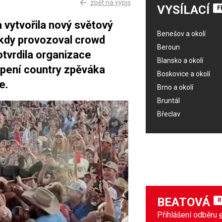
zpět na výpis
VYSÍLACÍ
F
 vytvořila nový světový
Benešov a okolí
ý kdy provozoval crowd
Beroun
tvrdila organizace
Blansko a okolí
pení country zpěváka
Boskovice a okolí
e.
Brno a okolí
Bruntál
Břeclav
BEATOVÁ
R
Přihlášení odběru