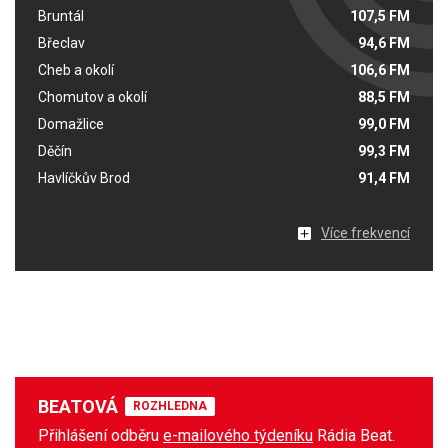
Bruntál
107,5 FM
Břeclav
94,6 FM
Cheb a okolí
106,6 FM
Chomutov a okolí
88,5 FM
Domažlice
99,0 FM
Děčín
99,3 FM
Havlíčkův Brod
91,4 FM
Více frekvencí
BEATOVÁ
ROZHLEDNA
Přihlášení odběru
e-mailového týdeníku
Rádia Beat.