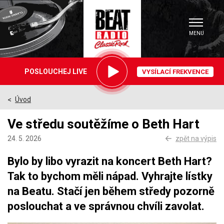
MENU
Právě
POSLOUCHEJ LIVE
VYSÍLACÍ FREKVENCE
hrajeme
Úvod
>
Ve středu soutěžíme o Beth Hart
24. 5. 2026
zpět na výpis
Bylo by libo vyrazit na koncert Beth Hart?
Tak to bychom měli nápad. Vyhrajte lístky
na Beatu. Stačí jen během středy pozorně
poslouchat a ve správnou chvíli zavolat.