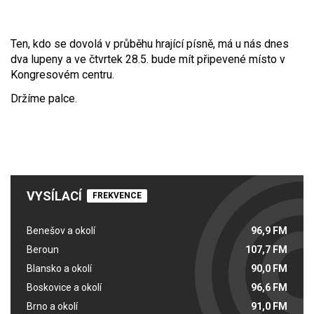
Ten, kdo se dovolá v průběhu hrající písně, má u nás dnes
dva lupeny a ve čtvrtek 28.5. bude mít připevené místo v
Kongresovém centru.
Držíme palce.
VYSÍLACÍ
FREKVENCE
Benešov a okolí
96,9 FM
Beroun
107,7 FM
Blansko a okolí
90,0 FM
Boskovice a okolí
96,6 FM
Brno a okolí
91,0 FM