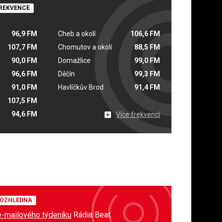
REKVENCE
96,9 FM
Cheb a okolí
106,6 FM
107,7 FM
Chomutov a okolí
88,5 FM
90,0 FM
Domažlice
99,0 FM
96,6 FM
Děčín
99,3 FM
91,0 FM
Havlíčkův Brod
91,4 FM
107,5 FM
94,6 FM
Více frekvencí
OZHLEDNA
e-mailového týdeníku
Rádia Beat.