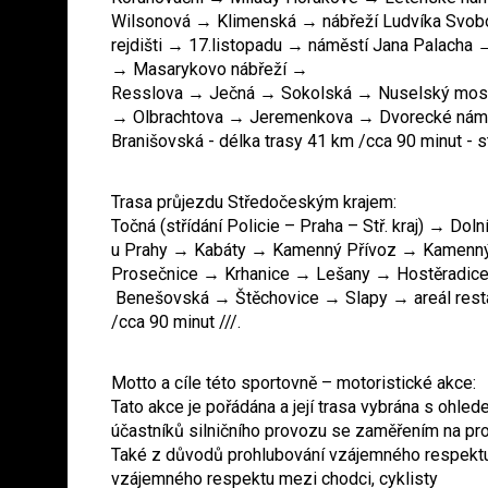
Wilsonová → Klimenská → nábřeží Ludvíka Svob
rejdišti → 17.listopadu → náměstí Jana Palacha
→ Masarykovo nábřeží →
Resslova → Ječná → Sokolská → Nuselský most
→ Olbrachtova → Jeremenkova → Dvorecké nám
Branišovská - délka trasy 41 km /cca 90 minut - stř
Trasa průjezdu Středočeským krajem:
Točná (střídání Policie – Praha – Stř. kraj) → Do
u Prahy → Kabáty → Kamenný Přívoz → Kamenn
Prosečnice → Krhanice → Lešany → Hostěradice
Benešovská → Štěchovice → Slapy → areál resta
/cca 90 minut ///.
Motto a cíle této sportovně – motoristické akce:
Tato akce je pořádána a její trasa vybrána s ohl
účastníků silničního provozu se zaměřením na pr
Také z důvodů prohlubování vzájemného respektu
vzájemného respektu mezi chodci, cyklisty