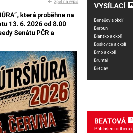
zpět na výpis
VYSÍLACÍ
F
ŇŮRA“, která proběhne na
Benešov a okolí
tu 13. 6. 2026 od 8.00
Beroun
dsedy Senátu PČR a
Blansko a okolí
Boskovice a okolí
Brno a okolí
Bruntál
Břeclav
BEATOVÁ
R
Přihlášení odběru