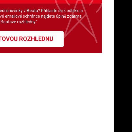
lední novinky z Beatu? Přihlaste se k odběru a
své emailové schránce najdete úplně zdarma
" Beatové rozhledny."
ATOVOU ROZHLEDNU