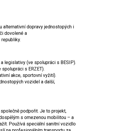
alternativní dopravy jednostopých i
 či dovolené a
 republiky.
 a legislativy (ve spolupráci s BESIP).
e spolupráci s ERZET).
ivní akce, sportovní vyžití).
ednostopých vozidel a další,
 společně podpořit. Je to projekt,
 dospělým s omezenou mobilitou – a
žít. Používá speciální sanitní vozidlo
slí na profesionálním transportu za