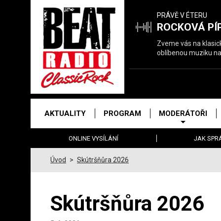
Právě
PRÁVĚ V ÉTERU
hrajeme
ROCKOVÁ PÍ
Zveme vás na klasický
oblíbenou muziku na
Hlavní
AKTUALITY
PROGRAM
MODERÁTOŘI
menu
ONLINE VYSÍLÁNÍ
JAK SPR
Úvod
>
Skútršňůra 2026
Skútršňůra 2026