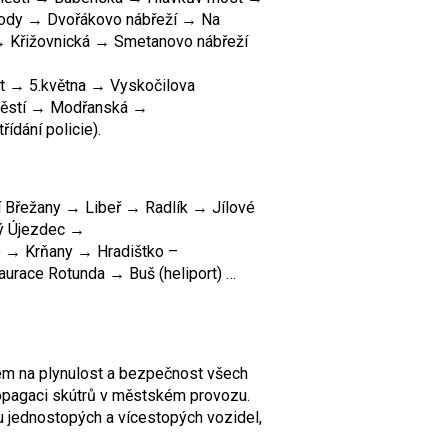
ody → Dvořákovo nábřeží → Na
 → Křižovnická → Smetanovo nábřeží
 → 5.května → Vyskočilova
ěstí → Modřanská →
ídání policie).
lní Břežany → Libeř → Radlík → Jílové
ý Újezdec →
 → Krňany → Hradištko –
urace Rotunda → Buš (heliport) …
edem na plynulost a bezpečnost všech
opagaci skútrů v městském provozu.
 jednostopých a vícestopých vozidel,