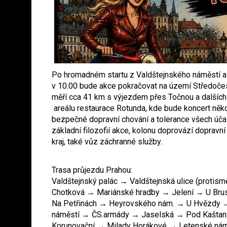
Po hromadném startu z Valdštejnského náměstí a
v 10.00 bude akce pokračovat na území Středočesk
měří cca 41 km s výjezdem přes Točnou a dalších
areálu restaurace Rotunda, kde bude koncert něko
bezpečné dopravní chování a tolerance všech účas
základní filozofií akce, kolonu doprovází dopravn
kraj, také vůz záchranné služby.
Trasa průjezdu Prahou:
Valdštejnský palác → Valdštejnská ulice (proti
Chotková → Mariánské hradby → Jelení → U Bru
Na Petřinách → Heyrovského nám. → U Hvězdy 
náměstí → ČS.armády → Jaselská → Pod Kaštany
Korunovační → Milady Horákové → Letenské ná