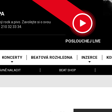
PA
 rock a pivo. Zavolejte si o svou
 210 32 33 34.
POSLOUCHEJ LIVE
KONCERTY
BEATOVÁ ROZHLEDNA
INZERCE
KO
ÁVNĚ NALADIT
BEAT SHOP