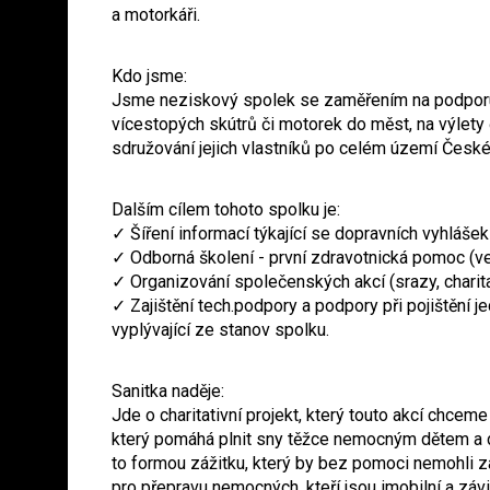
a motorkáři.
Kdo jsme:
Jsme neziskový spolek se zaměřením na podporu 
vícestopých skútrů či motorek do měst, na výlety
sdružování jejich vlastníků po celém území České
Dalším cílem tohoto spolku je:
✓ Šíření informací týkající se dopravních vyhlášek
✓ Odborná školení - první zdravotnická pomoc (v
✓ Organizování společenských akcí (srazy, charitat
✓ Zajištění tech.podpory a podpory při pojištění j
vyplývající ze stanov spolku.
Sanitka naděje:
Jde o charitativní projekt, který touto akcí chceme
který pomáhá plnit sny těžce nemocným dětem a
to formou zážitku, který by bez pomoci nemohli za
pro přepravu nemocných, kteří jsou imobilní a závi