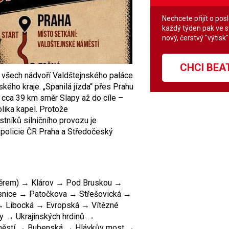
Nechcete přijít o pos
každý týden pak ve 
nový, čerstvý "výtisk
CHCI BE
 všech nádvoří Valdštejnského paláce
ého kraje. „Spanilá jízda“ přes Prahu
 cca 39 km směr Slapy až do cíle –
lika kapel. Protože
tníků silničního provozu je
í policie ČR Praha a Středočeský
směrem) → Klárov → Pod Bruskou →
snice → Patočkova → Střešovická →
→ Libocká → Evropská → Vítězné
 → Ukrajinských hrdinů →
městí → Bubenská → Hlávkův most →