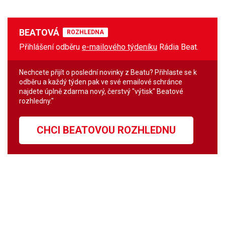
BEATOVÁ
ROZHLEDNA
Přihlášení odběru
e-mailového týdeníku
Rádia Beat.
Nechcete přijít o poslední novinky z Beatu? Přihlaste se k
odběru a každý týden pak ve své emailové schránce
najdete úplně zdarma nový, čerstvý "výtisk" Beatové
rozhledny."
CHCI BEATOVOU ROZHLEDNU