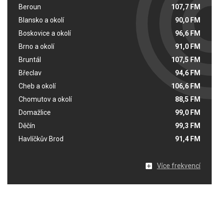
Beroun
107,7 FM
Blansko a okolí
90,0 FM
Boskovice a okolí
96,6 FM
Brno a okolí
91,0 FM
Bruntál
107,5 FM
Břeclav
94,6 FM
Cheb a okolí
106,6 FM
Chomutov a okolí
88,5 FM
Domažlice
99,0 FM
Děčín
99,3 FM
Havlíčkův Brod
91,4 FM
Více frekvencí