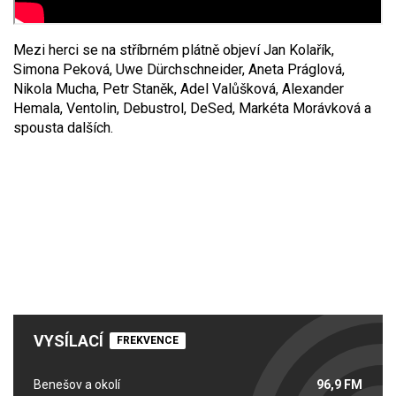
Mezi herci se na stříbrném plátně objeví Jan Kolařík,
Simona Peková, Uwe Dürchschneider, Aneta Práglová,
Nikola Mucha, Petr Staněk, Adel Valůšková, Alexander
Hemala, Ventolin, Debustrol, DeSed, Markéta Morávková a
spousta dalších.
VYSÍLACÍ
FREKVENCE
Benešov a okolí
96,9 FM