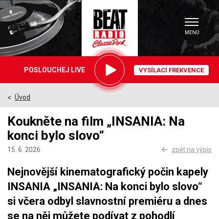
MENU
Právě
POSLOUCHEJ LIVE
VYSÍLACÍ FREKVENCE
hrajeme
Úvod
>
Koukněte na film „INSANIA: Na
konci bylo slovo“
15. 6. 2026
zpět na výpis
Nejnovější kinematografický počin kapely
INSANIA „INSANIA: Na konci bylo slovo“
si včera odbyl slavnostní premiéru a dnes
se na něj můžete podívat z pohodlí