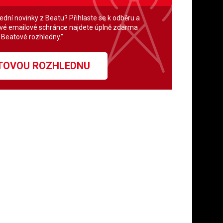
lední novinky z Beatu? Přihlaste se k odběru a
své emailové schránce najdete úplně zdarma
" Beatové rozhledny."
ATOVOU ROZHLEDNU