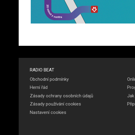
Menu v
RADIO BEAT
Obchodní podmínky
Onli
patičce
Herní řád
Pro
Zásady ochrany osobních údajů
Jak
Zásady používání cookies
Při
Nastavení cookies