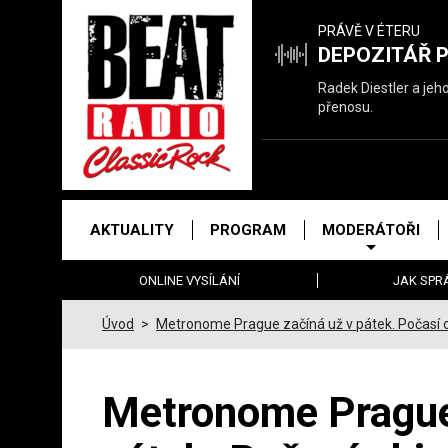
Právě
PRÁVĚ V ÉTERU
hrajeme
DEPOZITÁŘ 
Radek Diestler a jeh
přenosu.
Hlavní
AKTUALITY
PROGRAM
MODERÁTOŘI
menu
ONLINE VYSÍLÁNÍ
JAK SPR
Úvod
>
Metronome Prague začíná už v pátek. Počasí ob
Metronome Prague