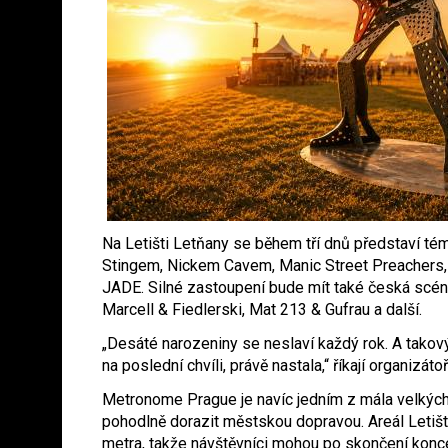
Na Letišti Letňany se během tří dnů představí témě
Stingem, Nickem Cavem, Manic Street Preachers
JADE. Silné zastoupení bude mít také česká scéna
Marcell & Fiedlerski, Mat 213 & Gufrau a další.
„Desáté narozeniny se neslaví každý rok. A takov
na poslední chvíli, právě nastala,“ říkají organizátoř
Metronome Prague je navíc jedním z mála velkých
pohodlně dorazit městskou dopravou. Areál Letišt
metra, takže návštěvníci mohou po skončení konc