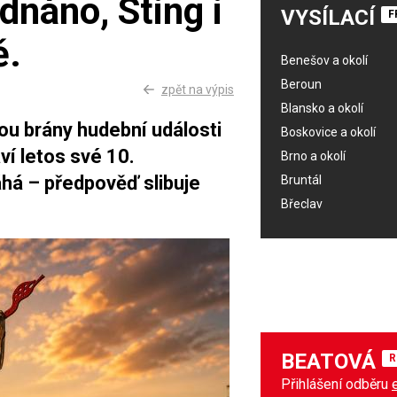
dnáno, Sting i
VYSÍLACÍ
F
ě.
Benešov a okolí
Beroun
zpět na výpis
Blansko a okolí
ou brány hudební události
Boskovice a okolí
í letos své 10.
Brno a okolí
áhá – předpověď slibuje
Bruntál
Břeclav
BEATOVÁ
R
Přihlášení odběru