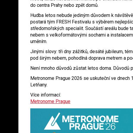
do centra Prahy nebo zpět domů.
Hudba letos nebude jediným důvodem k návštěvě
postará tým FRESH Festivalu s výběrem nejlepších
středomořských specialit. Součástí areálu bude ta
nebem s velkoformátovými sochami a instalacem
uměním.
Jinými slovy: tři dny zážitků, desáté jubileum, témě
pod širým nebem, pohodlná doprava metrem a poča
Není mnoho důvodů zůstat letos doma. Důvodů při
Metronome Prague 2026 se uskuteční ve dnech 19.
Letňany.
Více informací:
Metronome Prague