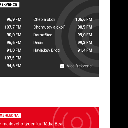
REKVENCE
96,9 FM
Cheb a okolí
106,6 FM
107,7 FM
Chomutov a okolí
88,5 FM
90,0 FM
Domažlice
99,0 FM
96,6 FM
Děčín
99,3 FM
91,0 FM
Havlíčkův Brod
91,4 FM
107,5 FM
94,6 FM
Více frekvencí
OZHLEDNA
e-mailového týdeníku
Rádia Beat.