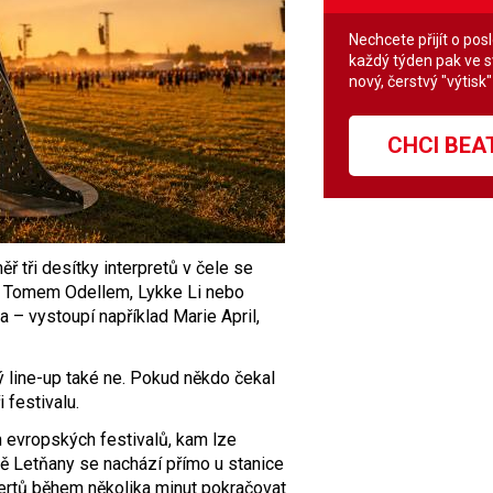
Nechcete přijít o pos
každý týden pak ve 
nový, čerstvý "výtisk
CHCI BE
ř tři desítky interpretů v čele se
, Tomem Odellem, Lykke Li nebo
 – vystoupí například Marie April,
ý line-up také ne. Pokud někdo čekal
i festivalu.
 evropských festivalů, kam lze
ě Letňany se nachází přímo u stanice
ertů během několika minut pokračovat