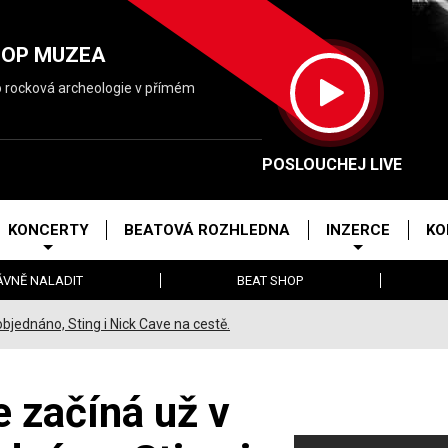
POP MUZEA
o rocková archeologie v přímém
POSLOUCHEJ LIVE
KONCERTY
BEATOVÁ ROZHLEDNA
INZERCE
KO
ÁVNĚ NALADIT
BEAT SHOP
jednáno, Sting i Nick Cave na cestě.
 začíná už v