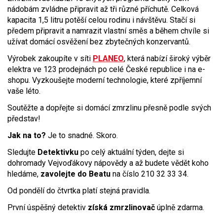
nádobám zvládne připravit až tři různé příchutě. Celková
kapacita 1,5 litru potěší celou rodinu i návštěvu. Stačí si
předem připravit a namrazit vlastní směs a během chvíle si
užívat domácí osvěžení bez zbytečných konzervantů.
Výrobek zakoupíte v síti
PLANEO
, která nabízí široký výběr
elektra ve 123 prodejnách po celé České republice i na e-
shopu. Vyzkoušejte moderní technologie, které zpříjemní
vaše léto.
Soutěžte a dopřejte si domácí zmrzlinu přesně podle svých
představ!
Jak na to?
Je to snadné. Skoro.
Sledujte
Detektivku
po celý aktuální týden, dejte si
dohromady Vejvoďákovy nápovědy a až budete vědět koho
hledáme,
zavolejte do Beatu
na číslo 210 32 33 34.
Od pondělí do čtvrtka platí stejná pravidla.
První úspěšný detektiv
získá zmrzlinovač
úplně zdarma.