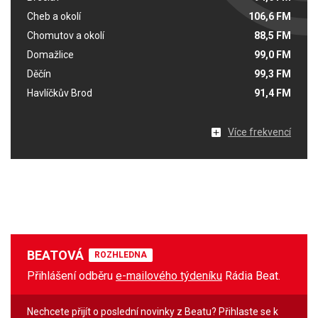
Cheb a okolí
106,6 FM
Chomutov a okolí
88,5 FM
Domažlice
99,0 FM
Děčín
99,3 FM
Havlíčkův Brod
91,4 FM
Více frekvencí
BEATOVÁ
ROZHLEDNA
Přihlášení odběru
e-mailového týdeníku
Rádia Beat.
Nechcete přijít o poslední novinky z Beatu? Přihlaste se k