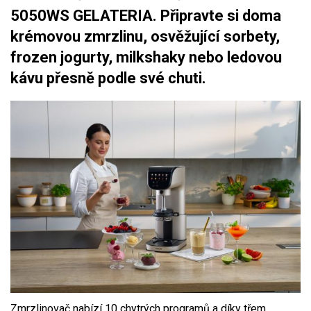
5050WS GELATERIA. Připravte si doma
krémovou zmrzlinu, osvěžující sorbety,
frozen jogurty, milkshaky nebo ledovou
kávu přesně podle své chuti.
Zmrzlinovač nabízí 10 chytrých programů a díky třem