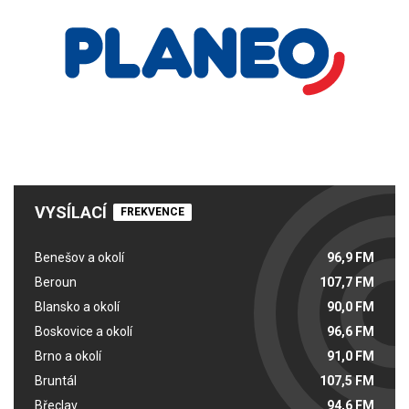
VYSÍLACÍ
FREKVENCE
Benešov a okolí
96,9 FM
Beroun
107,7 FM
Blansko a okolí
90,0 FM
Boskovice a okolí
96,6 FM
Brno a okolí
91,0 FM
Bruntál
107,5 FM
Břeclav
94,6 FM