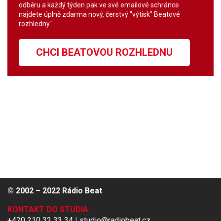
odběru a každý týden pak ve své emailové schránce
najdete úplně zdarma nový, čerstvý "výtisk" Beatové
rozhledny."
CHCI BEATOVOU ROZHLEDNU
© 2002 – 2022 Rádio Beat
KONTAKT DO STUDIA
+420 210 32 33 34
|
studio@radiobeat.cz