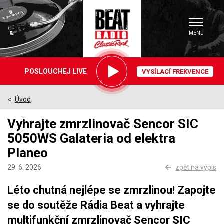
MENU
Právě
POSLOUCHEJ LIVE
VYSÍLACÍ FREKVENCE
hrajeme
Úvod
>
Vyhrajte zmrzlinovač Sencor SIC
5050WS Galateria od elektra
Planeo
29. 6. 2026
zpět na výpis
Léto chutná nejlépe se zmrzlinou! Zapojte
se do soutěže Rádia Beat a vyhrajte
multifunkční zmrzlinovač Sencor SIC