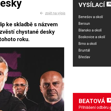
desky
VYSÍLACÍ
F
zpět na výpis
Benešov a okolí
lip ke skladbě s názvem
Beroun
Blansko a okolí
edzvěstí chystané desky
Boskovice a okolí
tohoto roku.
Brno a okolí
Bruntál
Břeclav
BEATOVÁ
R
Přihlášení odběru