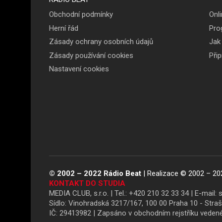
Menu v
Obchodní podmínky
Onli
patičce
Herní řád
Pro
Zásady ochrany osobních údajů
Jak
Zásady používání cookies
Při
Nastavení cookies
© 2002 – 2022 Rádio Beat
| Realizace © 2002 – 20
KONTAKT DO STUDIA
MEDIA CLUB, s.r.o. | Tel.:
+420 210 32 33 34
|
E-mail:
Sídlo: Vinohradská 3217/167, 100 00 Praha 10 - Stra
IČ: 29413982 | Zapsáno v obchodním rejstříku vede