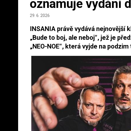
oznamuje vydání 
29. 6. 2026
INSANIA právě vydává nejnovější k
„Bude to boj, ale neboj“, jež je př
„NEO-NOE“, která vyjde na podzim 