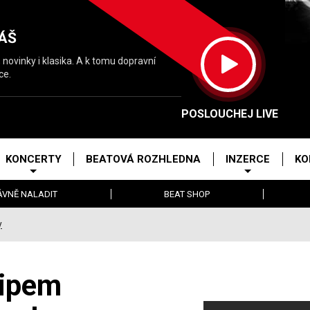
ÁŠ
 novinky i klasika. A k tomu dopravní
ce.
POSLOUCHEJ LIVE
KONCERTY
BEATOVÁ ROZHLEDNA
INZERCE
KO
ÁVNĚ NALADIT
BEAT SHOP
y
lipem