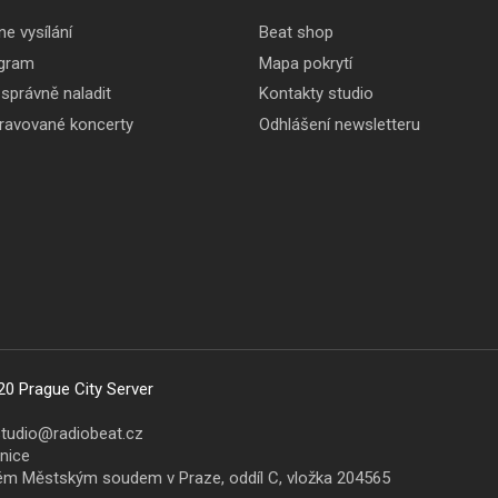
ne vysílání
Beat shop
gram
Mapa pokrytí
 správně naladit
Kontakty studio
pravované koncerty
Odhlášení newsletteru
20 Prague City Server
studio@radiobeat.cz
šnice
ném Městským soudem v Praze, oddíl C, vložka 204565