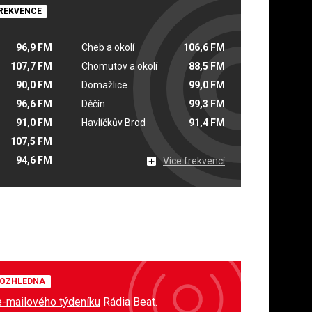
REKVENCE
96,9 FM
Cheb a okolí
106,6 FM
107,7 FM
Chomutov a okolí
88,5 FM
90,0 FM
Domažlice
99,0 FM
96,6 FM
Děčín
99,3 FM
91,0 FM
Havlíčkův Brod
91,4 FM
107,5 FM
94,6 FM
Více frekvencí
OZHLEDNA
e-mailového týdeníku
Rádia Beat.