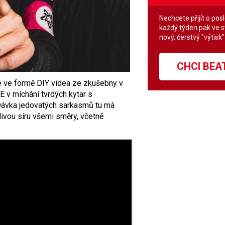
Nechcete přijít o pos
každý týden pak ve 
nový, čerstvý "výtisk
CHCI BE
e ve formě DIY videa ze zkušebny v
 v míchání tvrdých kytar s
„Dávka jedovatých sarkasmů tu má
plivou síru všemi směry, včetně