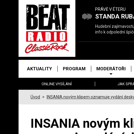
Právě
PRÁVĚ V ÉTERU
hrajeme
STANDA RUB
Hudební zajímavosti,
info k odpolední špič
Hlavní
AKTUALITY
PROGRAM
MODERÁTOŘI
menu
ONLINE VYSÍLÁNÍ
JAK SPR
Úvod
>
INSANIA novým klipem oznamuje vydání desk
INSANIA novým k