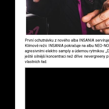
První ochutnávku z nového alba INSANIA servíruj
Klímově režii. INSANIA pokračuje na albu NEO-NOE
agresivními elektro samply a údernou rytmikou: 
ještě silnější koncentraci než dříve: nevergreeny 
vlastních řad.