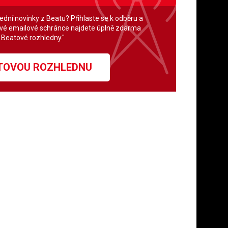
lední novinky z Beatu? Přihlaste se k odběru a
své emailové schránce najdete úplně zdarma
" Beatové rozhledny."
ATOVOU ROZHLEDNU