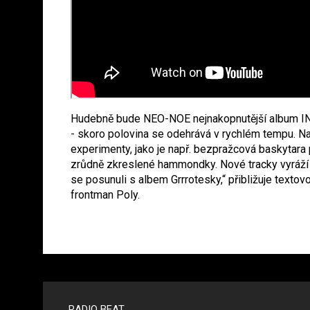
Hudebně bude NEO-NOE nejnakopnutější album I
- skoro polovina se odehrává v rychlém tempu. Na
experimenty, jako je např. bezpražcová baskytara
zrůdně zkreslené hammondky. Nové tracky vyráží
se posunuli s albem Grrrotesky,“ přibližuje text
frontman Poly.
RADIO BEAT