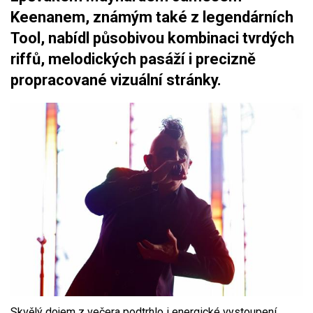
Keenanem, známým také z legendárních
Tool, nabídl působivou kombinaci tvrdých
riffů, melodických pasáží i precizně
propracované vizuální stránky.
Skvělý dojem z večera podtrhlo i energické vystoupení