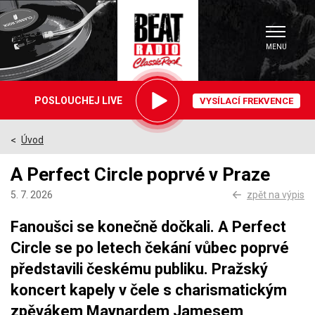
MENU
Právě
POSLOUCHEJ LIVE
VYSÍLACÍ FREKVENCE
hrajeme
Úvod
>
A Perfect Circle poprvé v Praze
5. 7. 2026
zpět na výpis
Fanoušci se konečně dočkali. A Perfect
Circle se po letech čekání vůbec poprvé
představili českému publiku. Pražský
koncert kapely v čele s charismatickým
zpěvákem Maynardem Jamesem