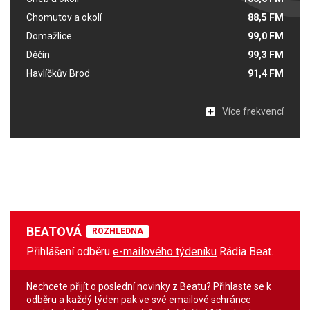
Chomutov a okolí
88,5 FM
Domažlice
99,0 FM
Děčín
99,3 FM
Havlíčkův Brod
91,4 FM
Více frekvencí
BEATOVÁ
ROZHLEDNA
Přihlášení odběru
e-mailového týdeníku
Rádia Beat.
Nechcete přijít o poslední novinky z Beatu? Přihlaste se k
odběru a každý týden pak ve své emailové schránce