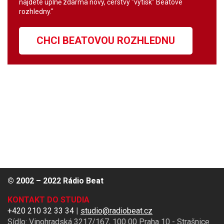
najdete úplně zdarma nový, čerstvý "výtisk" Beatové
rozhledny."
CHCI BEATOVOU ROZHLEDNU
© 2002 – 2022 Rádio Beat
KONTAKT DO STUDIA
+420 210 32 33 34
|
studio@radiobeat.cz
Sídlo: Vinohradská 3217/167, 100 00 Praha 10 - Strašnice