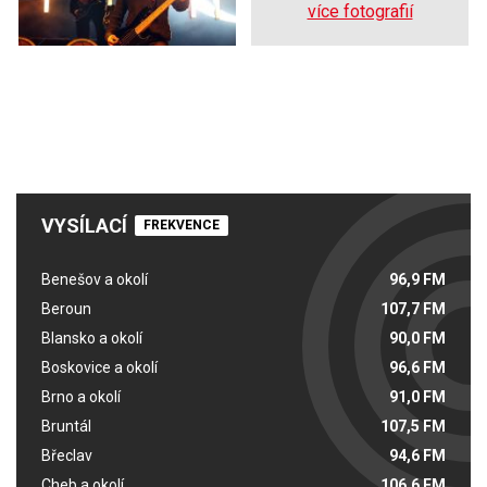
více fotografií
VYSÍLACÍ
FREKVENCE
Benešov a okolí
96,9 FM
Beroun
107,7 FM
Blansko a okolí
90,0 FM
Boskovice a okolí
96,6 FM
Brno a okolí
91,0 FM
Bruntál
107,5 FM
Břeclav
94,6 FM
Cheb a okolí
106,6 FM