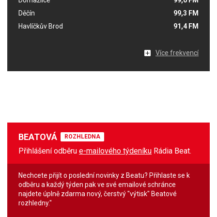
Děčín
99,3 FM
Havlíčkův Brod
91,4 FM
Více frekvencí
BEATOVÁ
ROZHLEDNA
Přihlášení odběru
e-mailového týdeníku
Rádia Beat.
Nechcete přijít o poslední novinky z Beatu? Přihlaste se k
odběru a každý týden pak ve své emailové schránce
najdete úplně zdarma nový, čerstvý "výtisk" Beatové
rozhledny."