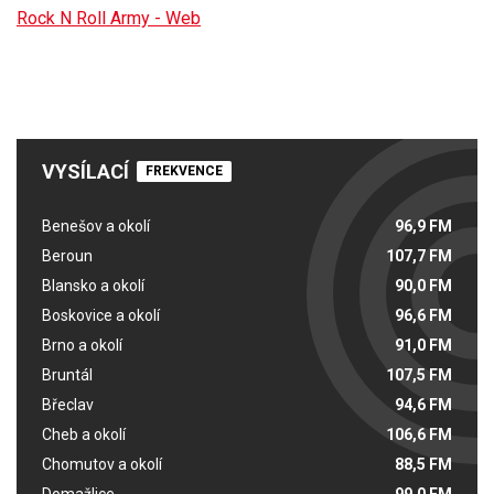
Rock N Roll Army - Web
VYSÍLACÍ
FREKVENCE
Benešov a okolí
96,9 FM
Beroun
107,7 FM
Blansko a okolí
90,0 FM
Boskovice a okolí
96,6 FM
Brno a okolí
91,0 FM
Bruntál
107,5 FM
Břeclav
94,6 FM
Cheb a okolí
106,6 FM
Chomutov a okolí
88,5 FM
Domažlice
99,0 FM