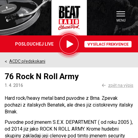
MENU
Právě
POSLOUCHEJ LIVE
VYSÍLACÍ FREKVENCE
hrajeme
ACDC předskokani
>
76 Rock N Roll Army
1. 4. 2016
zpět na výpis
Hard rock/heavy metal band puvodne z Brna. Zpevak
pochazi z italskych Benatek, ale dnes jiz cistokrevny italsky
Brnak.
Puvodne pod jmenem S.E.X. DEPARTMENT ( od roku 2005 ),
od 2014 jiz jako ROCK N ROLL ARMY. Krome hudebni
skupiny zakladaji jeji clenove pod timto jmenem security