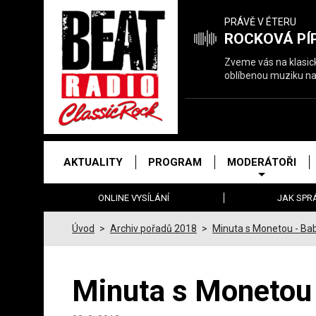
Právě
PRÁVĚ V ÉTERU
hrajeme
ROCKOVÁ PÍ
Zveme vás na klasický
oblíbenou muziku na
Hlavní
AKTUALITY
PROGRAM
MODERÁTOŘI
menu
ONLINE VYSÍLÁNÍ
JAK SPR
Úvod
>
Archiv pořadů 2018
>
Minuta s Monetou - Bab
Minuta s Monetou 