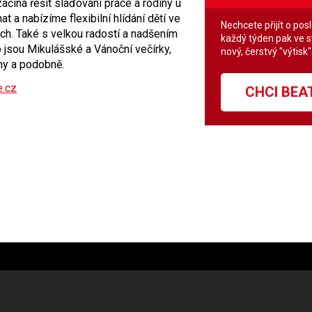
začíná řešit slaďování práce a rodiny u
a nabízíme flexibilní hlídání dětí ve
Nechcete přijít o pos
ách. Také s velkou radostí a nadšením
každý týden pak ve 
o jsou Mikulášské a Vánoční večírky,
nový, čerstvý "výtisk
ny a podobně.
e.cz
CHCI BE