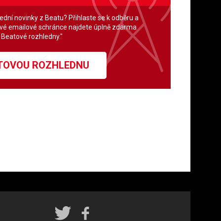
lední novinky z Beatu? Přihlaste se k odběru a
své emailové schránce najdete úplně zdarma
" Beatové rozhledny."
ATOVOU ROZHLEDNU
Rádio