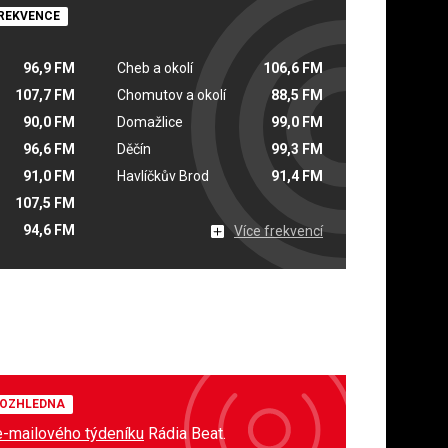
REKVENCE
96,9 FM
Cheb a okolí
106,6 FM
107,7 FM
Chomutov a okolí
88,5 FM
90,0 FM
Domažlice
99,0 FM
96,6 FM
Děčín
99,3 FM
91,0 FM
Havlíčkův Brod
91,4 FM
107,5 FM
94,6 FM
Více frekvencí
OZHLEDNA
e-mailového týdeníku
Rádia Beat.