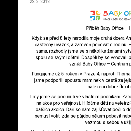
22. 3. 2018
Příběh Baby Office – 
Když se před 8 lety narodila moje druhá dcera A
částečný úvazek, a zároveň pečovat o rodinu. 
sama, rozhodly jsme se s několika ženami vytv
spolu se svými dětmi. Dospělí by se věnovali pr
vznikl Baby Office – Centrum pr
Fungujeme už 5. rokem v Praze 4, naproti Thoma
jsme podpořili spoustu maminek v cestě za jej
nalezení dobré flexibi
I my jsme se posunuli ve vlastním podnikání. Zač
na akce pro veřejnost. Hlídáme děti na veletrzíc
dalších akcích. Daří se nám zajišťovat péči o dě
nemusí volit, zda se půjdou někam pobavit nebo
vezmou s sebou a užijí 