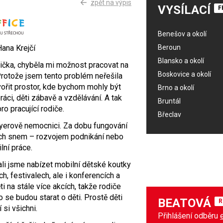
zpět na výpis
VYSÍLACÍ
F
Benešov a okolí
Hana Krejčí
Beroun
Blansko a okolí
nička, chyběla mi možnost pracovat na
Boskovice a okolí
Protože jsem tento problém neřešila
ořit prostor, kde bychom mohly být
Brno a okolí
áci, děti zábavě a vzdělávání. A tak
Bruntál
o pracující rodiče.
Břeclav
yerově nemocnici. Za dobu fungování
ich snem – rozvojem podnikání nebo
lní práce.
ali jsme nabízet mobilní dětské koutky
h, festivalech, ale i konferencích a
ti na stále více akcích, takže rodiče
 se budou starat o děti. Prostě děti
BEATOVÁ
R
si všichni.
Přihlášení odběru