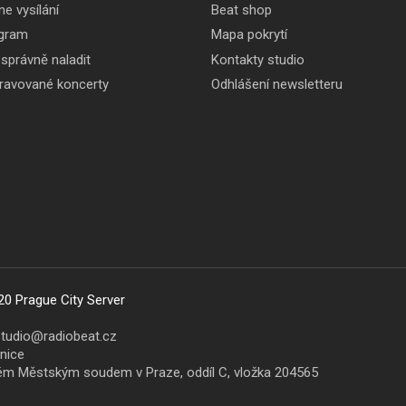
ne vysílání
Beat shop
gram
Mapa pokrytí
 správně naladit
Kontakty studio
pravované koncerty
Odhlášení newsletteru
20 Prague City Server
studio@radiobeat.cz
šnice
ném Městským soudem v Praze, oddíl C, vložka 204565