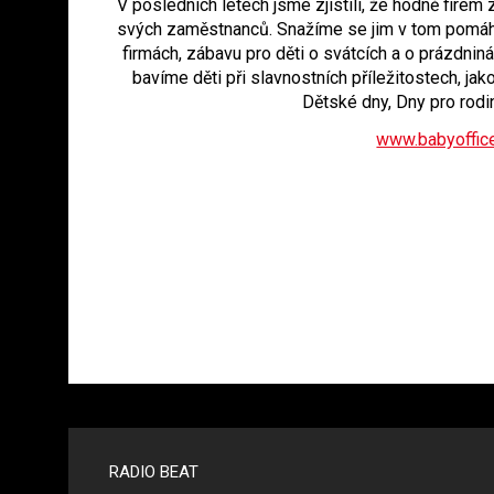
V posledních letech jsme zjistili, že hodně firem 
svých zaměstnanců. Snažíme se jim v tom pomáhat 
firmách, zábavu pro děti o svátcích a o prázdnin
bavíme děti při slavnostních příležitostech, jak
Dětské dny, Dny pro rodi
www.babyoffic
Menu v
RADIO BEAT