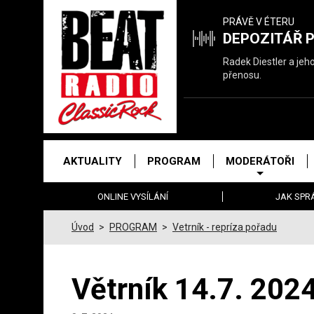
Právě
PRÁVĚ V ÉTERU
hrajeme
DEPOZITÁŘ 
Radek Diestler a jeh
přenosu.
Hlavní
AKTUALITY
PROGRAM
MODERÁTOŘI
menu
ONLINE VYSÍLÁNÍ
JAK SPR
Úvod
>
PROGRAM
>
Vetrník - repríza pořadu
Větrník 14.7. 202