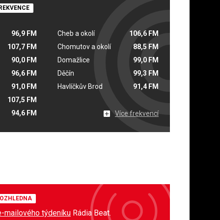
REKVENCE
96,9 FM
Cheb a okolí
106,6 FM
107,7 FM
Chomutov a okolí
88,5 FM
90,0 FM
Domažlice
99,0 FM
96,6 FM
Děčín
99,3 FM
91,0 FM
Havlíčkův Brod
91,4 FM
107,5 FM
94,6 FM
Více frekvencí
OZHLEDNA
e-mailového týdeníku
Rádia Beat.