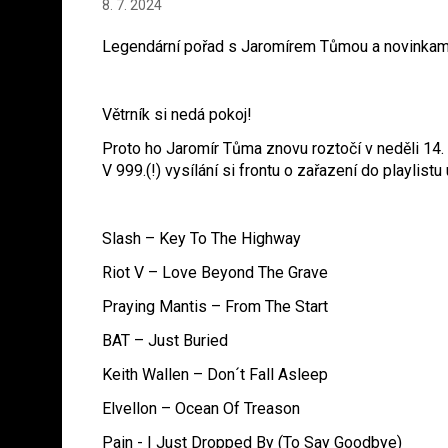
8. 7. 2024
Legendární pořad s Jaromírem Tůmou a novinkam
Větrník si nedá pokoj!
Proto ho Jaromír Tůma znovu roztočí v neděli 14. 
V 999.(!) vysílání si frontu o zařazení do playlistu
Slash – Key To The Highway
Riot V – Love Beyond The Grave
Praying Mantis – From The Start
BAT – Just Buried
Keith Wallen – Don´t Fall Asleep
Elvellon – Ocean Of Treason
Pain - I Just Dropped By (To Say Good