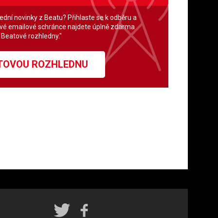
lední novinky z Beatu? Přihlaste se k odběru a
své emailové schránce najdete úplně zdarma
" Beatové rozhledny."
ATOVOU ROZHLEDNU
Rádio