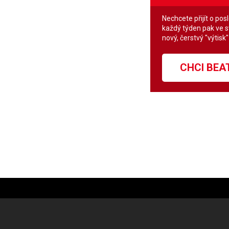
Nechcete přijít o pos
každý týden pak ve 
nový, čerstvý "výtisk
CHCI BE
night Sun