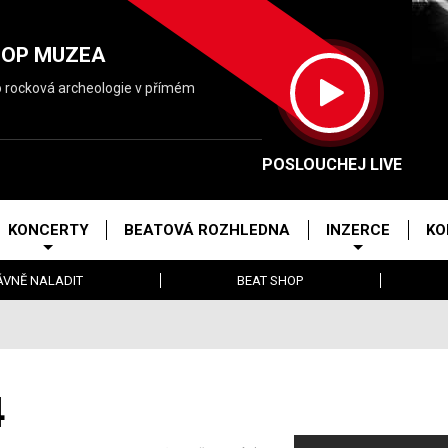
POP MUZEA
o rocková archeologie v přímém
POSLOUCHEJ LIVE
KONCERTY
BEATOVÁ ROZHLEDNA
INZERCE
KO
ÁVNĚ NALADIT
BEAT SHOP
4