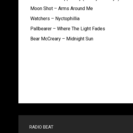
Moon Shot – Arms Around Me
Watchers – Nyctophillia
Pallbearer – Where The Light Fades
Bear McCreary – Mid
Menu v
RADIO BEAT