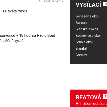
zpět na výpis
VYSÍLACÍ
F
i ze světa rocku
Benešov a okolí
Beroun
Blansko a okolí
července v 19 hod. na Radiu Beat.
Boskovice a okolí
 úspěšně vystáli:
Brno a okolí
Bruntál
Břeclav
BEATOVÁ
R
Přihlášení odběru
bye)