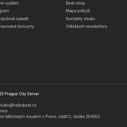
ne vysílání
Beat shop
gram
Mapa pokrytí
 správně naladit
Kontakty studio
pravované koncerty
Odhlášení newsletteru
20 Prague City Server
studio@radiobeat.cz
šnice
ném Městským soudem v Praze, oddíl C, vložka 204565