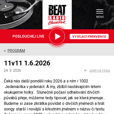
MENU
Právě
POSLOUCHEJ LIVE
VYSÍLACÍ FREKVENCE
hrajeme
PROGRAM
>
11v11 1.6.2026
24. 5. 2026
zpět na výpis
Čeká nás další pondělí roku 2026 a s ním i 1002.
Jedenáctka v jedenáct. A my, zblblí nastávajícím létem
okukujeme holky… Slunečné počasí odhalování dívčích
půvabů přeje, můžeme tedy tipovat, jak se která jmenuje...
Budeme si zase zkrátka povídat o dívčích jménech a hrát
songy starší i novější s křestním jménem v názvu či textu.