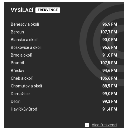
VYSÍLACÍ
FREKVENCE
Benešov a okolí
96,9 FM
Beroun
107,7 FM
Blansko a okolí
90,0 FM
Boskovice a okolí
96,6 FM
Brno a okolí
91,0 FM
Bruntál
107,5 FM
Břeclav
94,6 FM
Cheb a okolí
106,6 FM
Chomutov a okolí
88,5 FM
Domažlice
99,0 FM
Děčín
99,3 FM
Havlíčkův Brod
91,4 FM
Více frekvencí