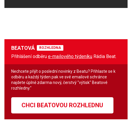
BEATOVÁ
ROZHLEDNA
Přihlášení odběru
e-mailového týdeníku
Rádia Beat.
Nechcete přijít o poslední novinky z Beatu? Přihlaste se k
odběru a každý týden pak ve své emailové schránce
najdete úplně zdarma nový, čerstvý "výtisk" Beatové
rozhledny."
CHCI BEATOVOU ROZHLEDNU