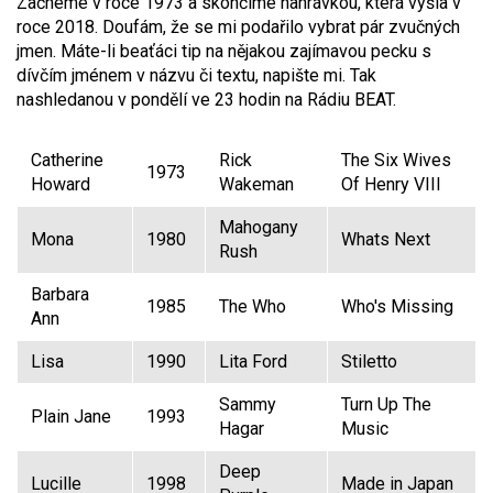
Začneme v roce 1973 a skončíme nahrávkou, která vyšla v
roce 2018. Doufám, že se mi podařilo vybrat pár zvučných
jmen. Máte-li beaťáci tip na nějakou zajímavou pecku s
dívčím jménem v názvu či textu, napište mi. Tak
nashledanou v pondělí ve 23 hodin na Rádiu BEAT.
Catherine
Rick
The Six Wives
1973
Howard
Wakeman
Of Henry VIII
Mahogany
Mona
1980
Whats Next
Rush
Barbara
1985
The Who
Who's Missing
Ann
Lisa
1990
Lita Ford
Stiletto
Sammy
Turn Up The
Plain Jane
1993
Hagar
Music
Deep
Lucille
1998
Made in Japan